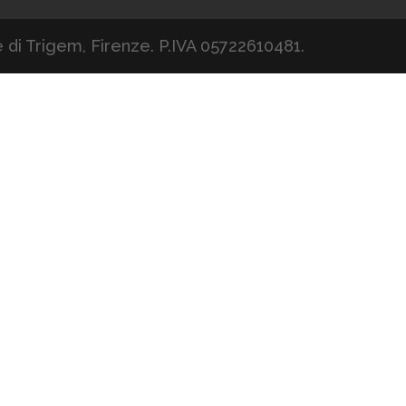
di Trigem, Firenze. P.IVA 05722610481.