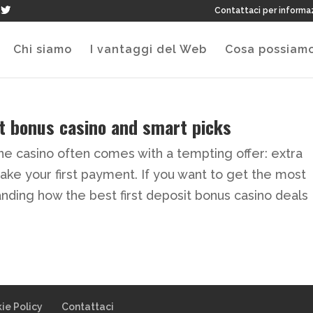
Contattaci per informa
Chi siamo
I vantaggi del Web
Cosa possiamo
it bonus casino and smart picks
ine casino often comes with a tempting offer: extra
ake your first payment. If you want to get the most
nding how the best first deposit bonus casino deals
ie Policy
Contattaci