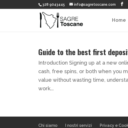
328 9043445
info@sagretoscane.com
Home
Guide to the best first depos
Introduction Signing up at a new onl
cash, free spins, or both when you m
value without wasting time, understa
work...
Chi siamo
I nostri servizi
Privacy e Cook