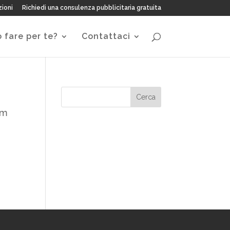
zioni
Richiedi una consulenza pubblicitaria gratuita
 fare per te?
Contattaci
rm
e