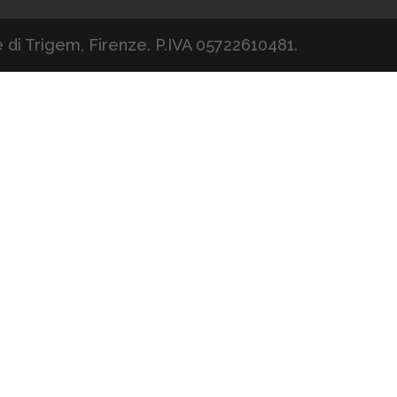
di Trigem, Firenze. P.IVA 05722610481.