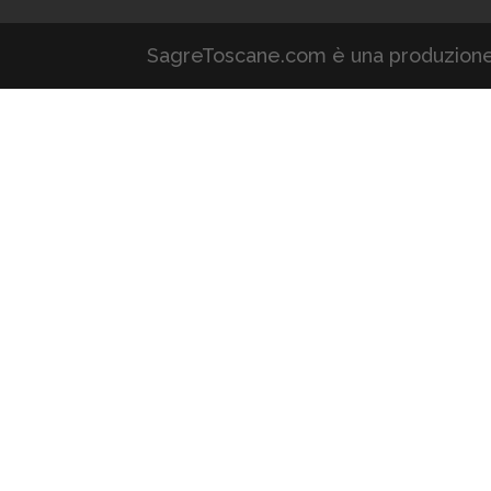
SagreToscane.com è una produzione 