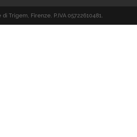
di Trigem, Firenze. P.IVA 05722610481.