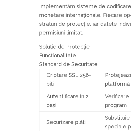
Implementăm sisteme de codificare S
monetare internaționale. Fiecare ope
straturi de protecție, iar datele ind
permisiuni limitat.
Soluție de Protecție
Funcționalitate
Standard de Securitate
Criptare SSL 256-
Protejează 
biți
platformă
Autentificare în 2
Verificare 
pași
program
Substituie
Securizare plăți
speciale 