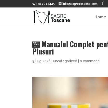
328 9043445
info@sagretoscane.com
Home
🎰 Manualul Complet pent
Plusuri
9 Lug 2026
|
uncategorized
|
0 commenti