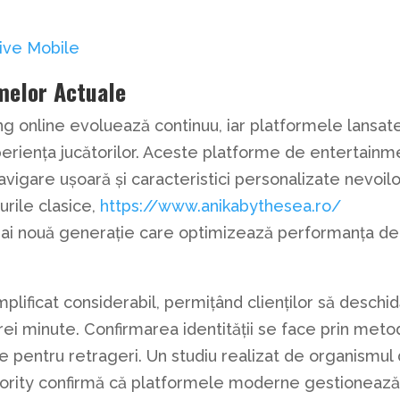
ive Mobile
rmelor Actuale
g online evoluează continuu, iar platformele lansat
xperiența jucătorilor. Aceste platforme de entertainm
vigare ușoară și caracteristici personalizate nevoilo
turile clasice,
https://www.anikabythesea.ro/
ai nouă generație care optimizează performanța de
lificat considerabil, permițând clienților să deschi
trei minute. Confirmarea identității se face prin met
re pentru retrageri. Un studiu realizat de organismul
rity confirmă că platformele moderne gestioneaz