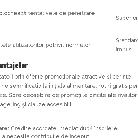
i blochează tentativele de penetrare
Superio
Standar
tele utilizatorilor potrivit normelor
impus
antajelor
zatori prin oferte promoționale atractive și cerințe
ne semnificativ la inițiala alimentare, rotiri gratis pe
. Spre deosebire de promoțiile dificile ale rivalilor,
wagering și clauze accesibili.
are:
Credite acordate imediat după înscriere,
ă a necesita contribuție de început