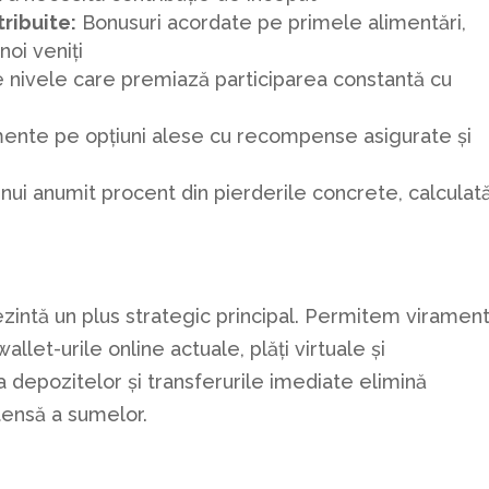
ribuite:
Bonusuri acordate pe primele alimentări,
noi veniți
nivele care premiază participarea constantă cu
nte pe opțiuni alese cu recompense asigurate și
ui anumit procent din pierderile concrete, calculat
ă
zintă un plus strategic principal. Permitem viramen
llet-urile online actuale, plăți virtuale și
 depozitelor și transferurile imediate elimină
ensă a sumelor.