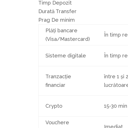
Timp Depozit
Durată Transfer
Prag De minim
Plăți bancare
În timp re
(Visa/Mastercard)
Sisteme digitale
În timp re
Tranzacție
între 1 și 
financiar
lucrătoar
Crypto
15-30 min
Vouchere
Imediat