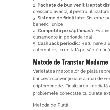
Pachete de bun venit treptat dist
crescând avantajul pentru utilizatorii 
Sisteme de fidelitate:
Sisteme pe 
beneficii unice
Competiții pe săptămână:
Evenime
clasamente în perioada real
Cashback periodic:
Returnare a un
automatic și creditată pe săptămân
Metode de Transfer Moderne
Varietatea metodelor de plată repre
băncești convenționale alături de e-wa
criptomonede. Finalizarea imediată a
problemele conectate cu durata ext
Metoda de Plată