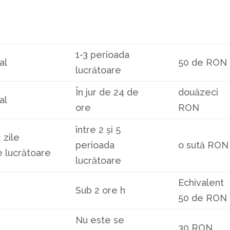
1-3 perioada
al
50 de RON
lucrătoare
În jur de 24 de
douăzeci
al
ore
RON
între 2 și 5
2 zile
perioada
o sută RON
e lucrătoare
lucrătoare
Echivalent
Sub 2 ore h
50 de RON
Nu este se
30 RON