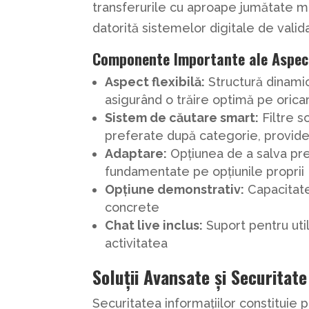
transferurile cu aproape jumătate m
datorită sistemelor digitale de valid
Componente Importante ale Aspec
Aspect flexibilă:
Structură dinami
asigurând o trăire optimă pe oricar
Sistem de căutare smart:
Filtre s
preferate după categorie, provider
Adaptare:
Opțiunea de a salva pre
fundamentate pe opțiunile proprii
Opțiune demonstrativ:
Capacitatea
concrete
Chat live inclus:
Suport pentru util
activitatea
Soluții Avansate și Securitate
Securitatea informațiilor constituie 