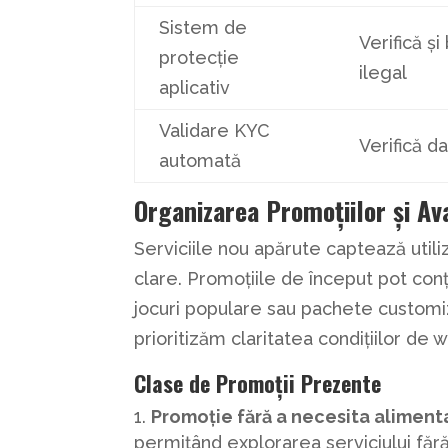
Sistem de
Verifică ș
protecție
ilegal
aplicativ
Validare KYC
Verifică da
automată
Organizarea Promoțiilor și Av
Serviciile nou apărute captează utili
clare. Promoțiile de început pot conți
jocuri populare sau pachete customize
prioritizăm claritatea condițiilor de 
Clase de Promoții Prezente
Promoție fără a necesita aliment
permițând explorarea serviciului făr