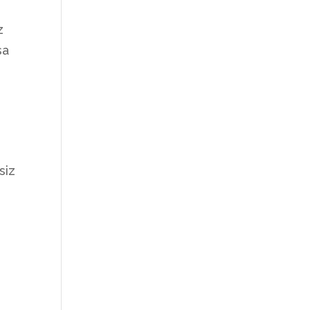
z
sa
a
siz