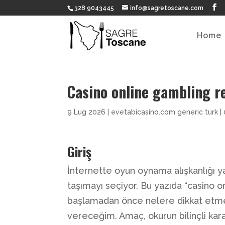
328 9043445
info@sagretoscane.com
Home
Casino online gambling re
9 Lug 2026
|
evetabicasino.com generic turk
|
Giriş
İnternette oyun oynama alışkanlığı yay
taşımayı seçiyor. Bu yazıda “casino onl
başlamadan önce nelere dikkat etmeli
vereceğim. Amaç, okurun bilinçli kar