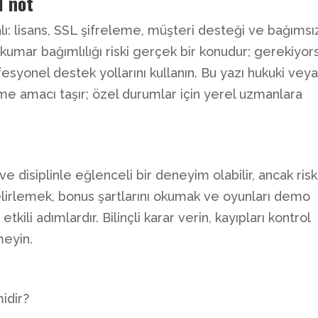
l not
ı: lisans, SSL şifreleme, müşteri desteği ve bağımsı
a kumar bağımlılığı riski gerçek bir konudur; gerekiyor
esyonel destek yollarını kullanın. Bu yazı hukuki vey
rme amacı taşır; özel durumlar için yerel uzmanlara
e disiplinle eğlenceli bir deneyim olabilir, ancak risk
belirlemek, bonus şartlarını okumak ve oyunları demo
li adımlardır. Bilinçli karar verin, kayıpları kontrol
meyin.
idir?