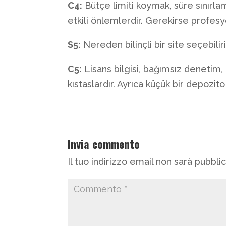
C4:
Bütçe limiti koymak, süre sınırl
etkili önlemlerdir. Gerekirse profe
S5:
Nereden bilinçli bir site seçebili
C5:
Lisans bilgisi, bağımsız denetim, 
kıstaslardır. Ayrıca küçük bir depozito
Invia commento
Il tuo indirizzo email non sarà pubbli