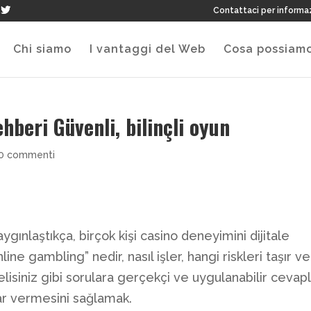
Contattaci per informa
Chi siamo
I vantaggi del Web
Cosa possiamo
hberi Güvenli, bilinçli oyun
0 commenti
gınlaştıkça, birçok kişi casino deneyimini dijitale
ine gambling” nedir, nasıl işler, hangi riskleri taşır ve
siniz gibi sorulara gerçekçi ve uygulanabilir cevap
ar vermesini sağlamak.