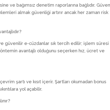
sine ve bağımsız denetim raporlarına bağlıdır. Güveni
nlemleri almak güvenliği artırır ancak her zaman risk
ntajlıdır?
ve güvenilir e-cüzdanlar sık tercih edilir; işlem süresi
 yöntemin avantajlı olduğunu seçerken hız, ücret ve
evrim şartı ve kısıt içerir. Şartları okumadan bonus
ntılara yol açabilir.
ınır?