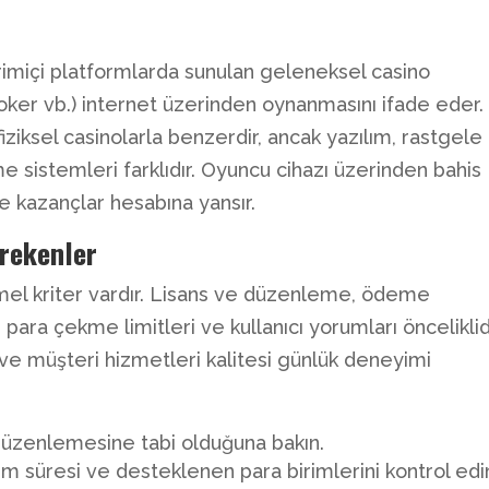
rimiçi platformlarda sunulan geleneksel casino
, poker vb.) internet üzerinden oynanmasını ifade eder.
fiziksel casinolarla benzerdir, ancak yazılım, rastgele
e sistemleri farklıdır. Oyuncu cihazı üzerinden bahis
ve kazançlar hesabına yansır.
rekenler
mel kriter vardır. Lisans ve düzenleme, ödeme
, para çekme limitleri ve kullanıcı yorumları önceliklidi
ve müşteri hizmetleri kalitesi günlük deneyimi
düzenlemesine tabi olduğuna bakın.
 süresi ve desteklenen para birimlerini kontrol edi