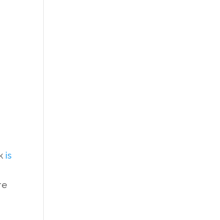
ük
is
e
re