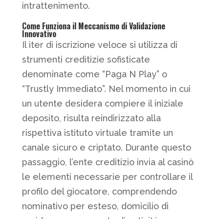
intrattenimento.
Come Funziona il Meccanismo di Validazione
Innovativo
Il iter di iscrizione veloce si utilizza di
strumenti creditizie sofisticate
denominate come “Paga N Play” o
“Trustly Immediato”. Nel momento in cui
un utente desidera compiere il iniziale
deposito, risulta reindirizzato alla
rispettiva istituto virtuale tramite un
canale sicuro e criptato. Durante questo
passaggio, l’ente creditizio invia al casinò
le elementi necessarie per controllare il
profilo del giocatore, comprendendo
nominativo per esteso, domicilio di