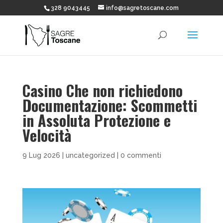
328 9043445
info@sagretoscane.com
Casino Che non richiedono
Documentazione: Scommetti
in Assoluta Protezione e
Velocità
9 Lug 2026
|
uncategorized
|
0 commenti