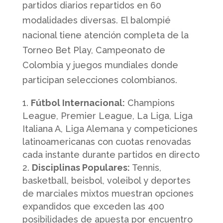
partidos diarios repartidos en 60
modalidades diversas. El balompié
nacional tiene atención completa de la
Torneo Bet Play, Campeonato de
Colombia y juegos mundiales donde
participan selecciones colombianos.
Fútbol Internacional:
Champions
League, Premier League, La Liga, Liga
Italiana A, Liga Alemana y competiciones
latinoamericanas con cuotas renovadas
cada instante durante partidos en directo
Disciplinas Populares:
Tennis,
basketball, beisbol, voleibol y deportes
de marciales mixtos muestran opciones
expandidos que exceden las 400
posibilidades de apuesta por encuentro