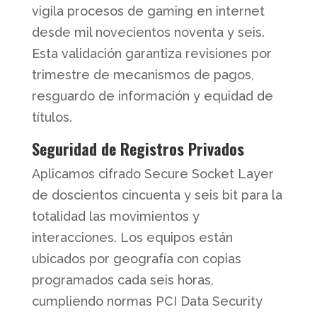
vigila procesos de gaming en internet
desde mil novecientos noventa y seis.
Esta validación garantiza revisiones por
trimestre de mecanismos de pagos,
resguardo de información y equidad de
títulos.
Seguridad de Registros Privados
Aplicamos cifrado Secure Socket Layer
de doscientos cincuenta y seis bit para la
totalidad las movimientos y
interacciones. Los equipos están
ubicados por geografía con copias
programados cada seis horas,
cumpliendo normas PCI Data Security