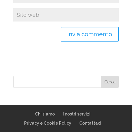
Chi siamo
I nostri servizi
Privacy e Cookie Policy
Contattaci