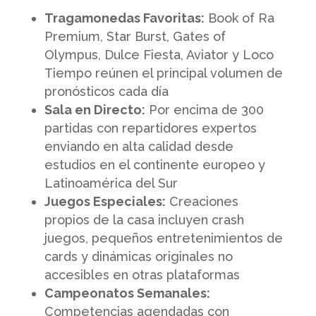
Tragamonedas Favoritas:
Book of Ra
Premium, Star Burst, Gates of
Olympus, Dulce Fiesta, Aviator y Loco
Tiempo reúnen el principal volumen de
pronósticos cada día
Sala en Directo:
Por encima de 300
partidas con repartidores expertos
enviando en alta calidad desde
estudios en el continente europeo y
Latinoamérica del Sur
Juegos Especiales:
Creaciones
propios de la casa incluyen crash
juegos, pequeños entretenimientos de
cards y dinámicas originales no
accesibles en otras plataformas
Campeonatos Semanales:
Competencias agendadas con