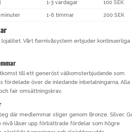
t
1-3 vardagar
100 SEK
 minuter
1-6 timmar
200 SEK
ar
lojalitet. Vårt flernivåsystem erbjuder kontinuerliga
lemmar
tkomst till ett generöst välkomsterbjudande som
s fördelade över de inledande inbetalningarna. Alla
h fair omsättningskrav.
r
steg där medlemmar stiger genom Bronze, Silver, Go
e nivå låser upp förbättrade fördelar som högre