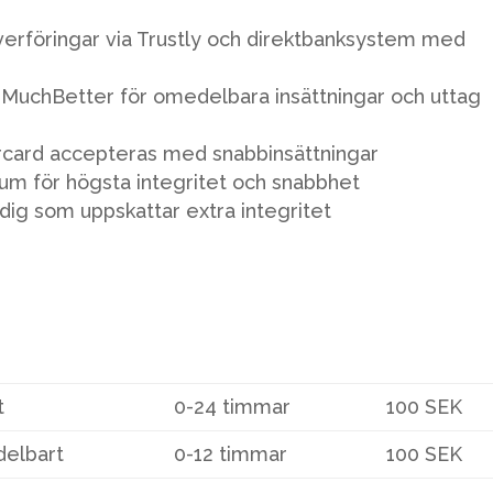
verföringar via Trustly och direktbanksystem med
h MuchBetter för omedelbara insättningar och uttag
rcard accepteras med snabbinsättningar
um för högsta integritet och snabbhet
dig som uppskattar extra integritet
t
0-24 timmar
100 SEK
elbart
0-12 timmar
100 SEK