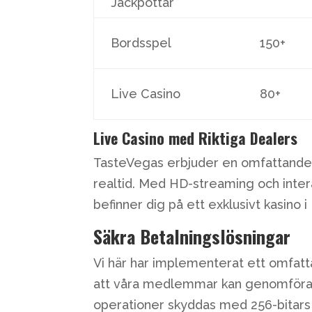
Jackpottar
Bordsspel
150+
Live Casino
80+
Live Casino med Riktiga Dealers
TasteVegas erbjuder en omfattande l
realtid. Med HD-streaming och inte
befinner dig på ett exklusivt kasino 
Säkra Betalningslösningar
Vi här har implementerat ett omfatt
att våra medlemmar kan genomföra tr
operationer skyddas med 256-bitars 