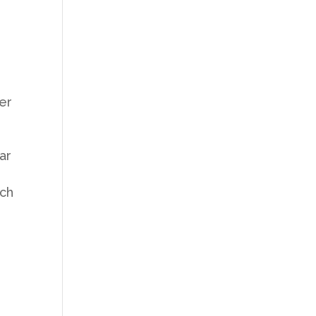
ser
ar
och