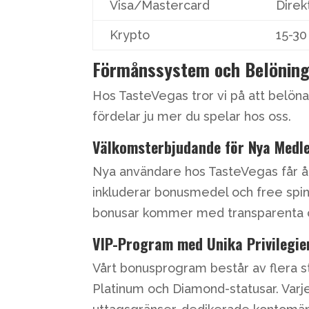
Visa/Mastercard
Direk
Krypto
15-30
Förmånssystem och Belöning
Hos TasteVegas tror vi på att belöna 
fördelar ju mer du spelar hos oss.
Välkomsterbjudande för Nya Med
Nya användare hos TasteVegas får å
inkluderar bonusmedel och free spin
bonusar kommer med transparenta oc
VIP-Program med Unika Privilegie
Vårt bonusprogram består av flera 
Platinum och Diamond-statusar. Varj