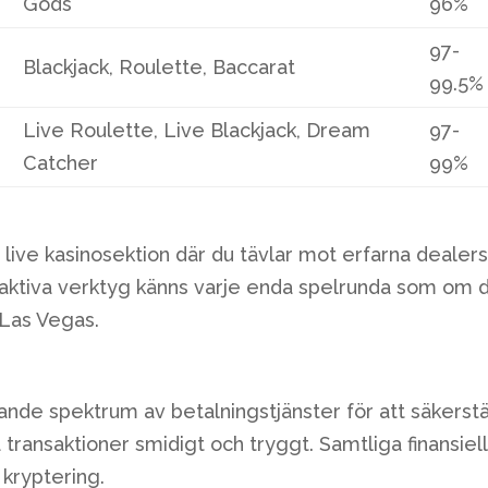
Gods
96%
97-
Blackjack, Roulette, Baccarat
99.5%
Live Roulette, Live Blackjack, Dream
97-
Catcher
99%
ive kasinosektion där du tävlar mot erfarna dealers
raktiva verktyg känns varje enda spelrunda som om 
i Las Vegas.
ande spektrum av betalningstjänster för att säkerstä
ansaktioner smidigt och tryggt. Samtliga finansiel
kryptering.