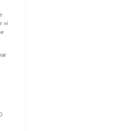
e
r vi
je
kar
GO