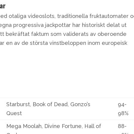
tar
med otaliga videoslots, traditionella fruktautomater 
gna progressiva jackpottar har historiskt delat ut
– ett bekräftat faktum som validerats av oberoende
r en av de största vinstbeloppen inom europeisk
Starburst, Book of Dead, Gonzo’s
94-
Quest
98%
Mega Moolah, Divine Fortune, Hall of
88-