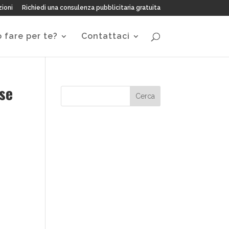
zioni
Richiedi una consulenza pubblicitaria gratuita
 fare per te?
Contattaci
lse