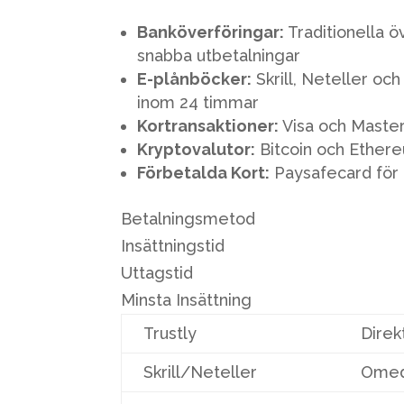
Banköverföringar:
Traditionella ö
snabba utbetalningar
E-plånböcker:
Skrill, Neteller oc
inom 24 timmar
Kortransaktioner:
Visa och Maste
Kryptovalutor:
Bitcoin och Ethere
Förbetalda Kort:
Paysafecard för 
Betalningsmetod
Insättningstid
Uttagstid
Minsta Insättning
Trustly
Direk
Skrill/Neteller
Omed