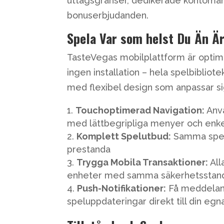
uttagsgränser, dedikerade kontomän,
bonuserbjudanden.
Spela Var som helst Du Än Är
TasteVegas mobilplattform är optim
ingen installation – hela spelbiblio
med flexibel design som anpassar si
Touchoptimerad Navigation:
Anvä
med lättbegripliga menyer och enkel 
Komplett Spelutbud:
Samma spelk
prestanda
Trygga Mobila Transaktioner:
All
enheter med samma säkerhetsstan
Push-Notifikationer:
Få meddelan
speluppdateringar direkt till din eg