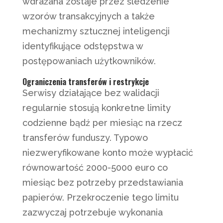
wdrażana zostaje przez śledzenie
wzorów transakcyjnych a także
mechanizmy sztucznej inteligencji
identyfikujące odstępstwa w
postępowaniach użytkowników.
Ograniczenia transferów i restrykcje
Serwisy działające bez walidacji
regularnie stosują konkretne limity
codzienne bądź per miesiąc na rzecz
transferów funduszy. Typowo
niezweryfikowane konto może wypłacić
równowartość 2000-5000 euro co
miesiąc bez potrzeby przedstawiania
papierów. Przekroczenie tego limitu
zazwyczaj potrzebuje wykonania