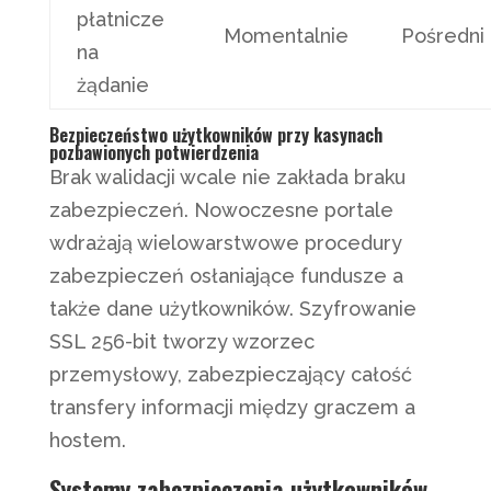
płatnicze
Momentalnie
Pośredni
na
żądanie
Bezpieczeństwo użytkowników przy kasynach
pozbawionych potwierdzenia
Brak walidacji wcale nie zakłada braku
zabezpieczeń. Nowoczesne portale
wdrażają wielowarstwowe procedury
zabezpieczeń osłaniające fundusze a
także dane użytkowników. Szyfrowanie
SSL 256-bit tworzy wzorzec
przemysłowy, zabezpieczający całość
transfery informacji między graczem a
hostem.
Systemy zabezpieczenia użytkowników