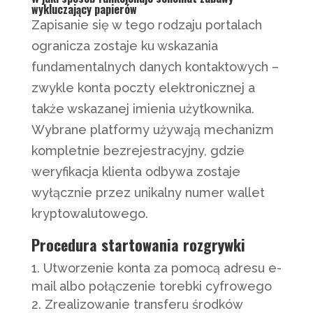
wykluczający papierów
Zapisanie się w tego rodzaju portalach
ogranicza zostaje ku wskazania
fundamentalnych danych kontaktowych –
zwykle konta poczty elektronicznej a
także wskazanej imienia użytkownika.
Wybrane platformy używają mechanizm
kompletnie bezrejestracyjny, gdzie
weryfikacja klienta odbywa zostaje
wyłącznie przez unikalny numer wallet
kryptowalutowego.
Procedura startowania rozgrywki
Utworzenie konta za pomocą adresu e-
mail albo połączenie torebki cyfrowego
Zrealizowanie transferu środków