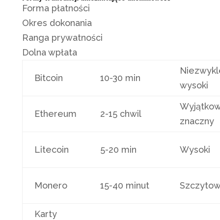
Forma płatności
Okres dokonania
Ranga prywatności
Dolna wpłata
Niezwykl
Bitcoin
10-30 min
wysoki
Wyjątko
Ethereum
2-15 chwil
znaczny
Litecoin
5-20 min
Wysoki
Monero
15-40 minut
Szczyto
Karty