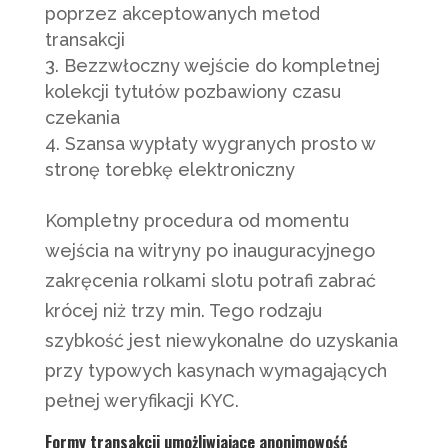
poprzez akceptowanych metod
transakcji
Bezzwłoczny wejście do kompletnej
kolekcji tytułów pozbawiony czasu
czekania
Szansa wypłaty wygranych prosto w
stronę torebkę elektroniczny
Kompletny procedura od momentu
wejścia na witryny po inauguracyjnego
zakręcenia rolkami slotu potrafi zabrać
krócej niż trzy min. Tego rodzaju
szybkość jest niewykonalne do uzyskania
przy typowych kasynach wymagających
pełnej weryfikacji KYC.
Formy transakcji umożliwiające anonimowość