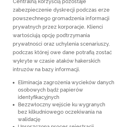
Centralną korzyścią pozostaje
zabezpieczenie dyskrecji podczas erze
powszechnego gromadzenia informacji
prywatnych przez korporacje. Klienci
wartościują opcję podtrzymania
prywatności oraz uchylenia scenariuszy,
podczas której owe dane potrafią zostać
wykryte w czasie ataków hakerskich
intruzów na bazy informacji.
Eliminacja zagrożenia wycieków danych
osobowych bądź papierów
identyfikacyjnych
Bezzwłoczny wejście ku wygranych
bez kilkudniowego oczekiwania na
walidację
Uproszczona proces rejestracji