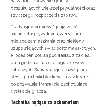
na zapotrzebowanie graczy
poszukujących większej prywatności oraz
szybszego rozpoczęcia zabawy.
Tradycyjne procesy żądają zdjęć
świadectw prywatnych, weryfikacji
miejsca zamieszkania oraz niekiedy
uzupełniających świadectw majątkowych.
Proces ten potrafi pochłaniać z zakresu
paru godzin aż do szeregu okresów
roboczych. Substytucyjne rozwiązania
stosują techniki blockchain oraz krypto,
co pozwalają transakcje zachowujące
dyskrecję gracza.
Technika będąca za schematem