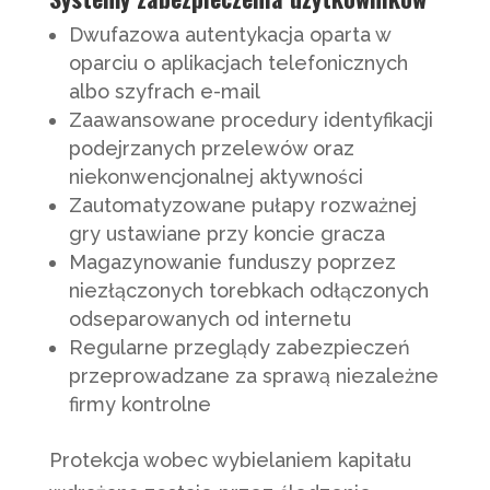
Dwufazowa autentykacja oparta w
oparciu o aplikacjach telefonicznych
albo szyfrach e-mail
Zaawansowane procedury identyfikacji
podejrzanych przelewów oraz
niekonwencjonalnej aktywności
Zautomatyzowane pułapy rozważnej
gry ustawiane przy koncie gracza
Magazynowanie funduszy poprzez
niezłączonych torebkach odłączonych
odseparowanych od internetu
Regularne przeglądy zabezpieczeń
przeprowadzane za sprawą niezależne
firmy kontrolne
Protekcja wobec wybielaniem kapitału