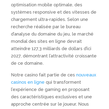
optimisation mobile optimale, des
systèmes responsive et des vitesses de
chargement ultra-rapides. Selon une
recherche réalisée par le bureau
d’analyse du domaine du jeu, le marché
mondial des sites en ligne devrait
atteindre 127,3 milliards de dollars d’ici
2027, démontrant l’attractivité croissante
de ce domaine.
Notre casino fait partie de ces
nouveaux
casinos en ligne
qui transforment
l’expérience de gaming en proposant
des caractéristiques exclusives et une
approche centrée sur le joueur. Nous