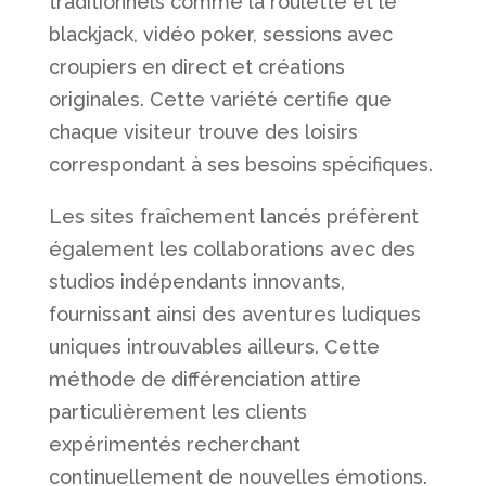
traditionnels comme la roulette et le
blackjack, vidéo poker, sessions avec
croupiers en direct et créations
originales. Cette variété certifie que
chaque visiteur trouve des loisirs
correspondant à ses besoins spécifiques.
Les sites fraîchement lancés préfèrent
également les collaborations avec des
studios indépendants innovants,
fournissant ainsi des aventures ludiques
uniques introuvables ailleurs. Cette
méthode de différenciation attire
particulièrement les clients
expérimentés recherchant
continuellement de nouvelles émotions.