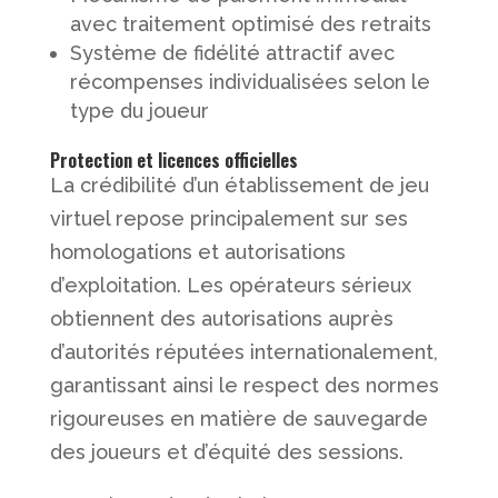
avec traitement optimisé des retraits
Système de fidélité attractif avec
récompenses individualisées selon le
type du joueur
Protection et licences officielles
La crédibilité d’un établissement de jeu
virtuel repose principalement sur ses
homologations et autorisations
d’exploitation. Les opérateurs sérieux
obtiennent des autorisations auprès
d’autorités réputées internationalement,
garantissant ainsi le respect des normes
rigoureuses en matière de sauvegarde
des joueurs et d’équité des sessions.