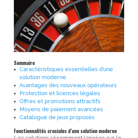
Sommaire
Caractéristiques essentielles d’une
solution moderne
Avantages des nouveaux opérateurs
Protection et licences légales
Offres et promotions attractifs
Moyens de paiement avancées
Catalogue de jeux proposés
Fonctionnalités cruciales d’une solution moderne
Les solutions récemment lancées sur le