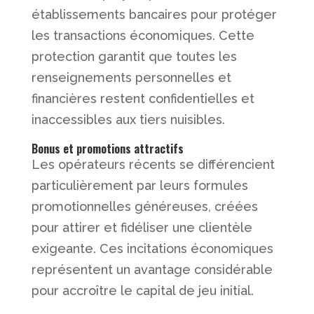
établissements bancaires pour protéger
les transactions économiques. Cette
protection garantit que toutes les
renseignements personnelles et
financières restent confidentielles et
inaccessibles aux tiers nuisibles.
Bonus et promotions attractifs
Les opérateurs récents se différencient
particulièrement par leurs formules
promotionnelles généreuses, créées
pour attirer et fidéliser une clientèle
exigeante. Ces incitations économiques
représentent un avantage considérable
pour accroître le capital de jeu initial.