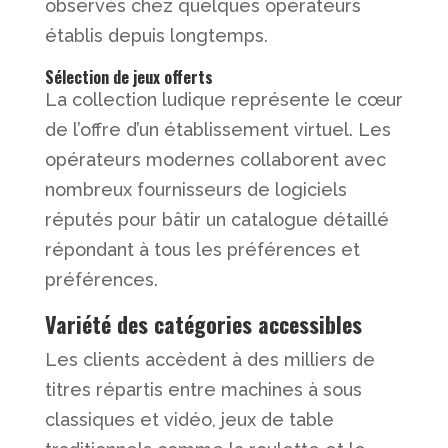
observés chez quelques opérateurs
établis depuis longtemps.
Sélection de jeux offerts
La collection ludique représente le cœur
de l’offre d’un établissement virtuel. Les
opérateurs modernes collaborent avec
nombreux fournisseurs de logiciels
réputés pour bâtir un catalogue détaillé
répondant à tous les préférences et
préférences.
Variété des catégories accessibles
Les clients accèdent à des milliers de
titres répartis entre machines à sous
classiques et vidéo, jeux de table