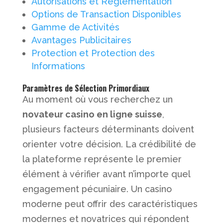
Autorisations et Réglementation
Options de Transaction Disponibles
Gamme de Activités
Avantages Publicitaires
Protection et Protection des
Informations
Paramètres de Sélection Primordiaux
Au moment où vous recherchez un
novateur casino en ligne suisse
,
plusieurs facteurs déterminants doivent
orienter votre décision. La crédibilité de
la plateforme représente le premier
élément à vérifier avant n’importe quel
engagement pécuniaire. Un casino
moderne peut offrir des caractéristiques
modernes et novatrices qui répondent