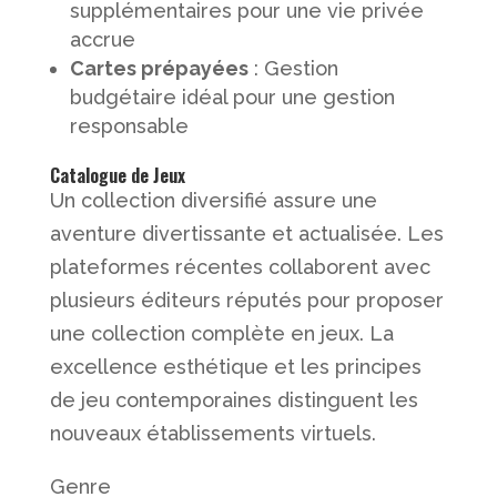
supplémentaires pour une vie privée
accrue
Cartes prépayées
: Gestion
budgétaire idéal pour une gestion
responsable
Catalogue de Jeux
Un collection diversifié assure une
aventure divertissante et actualisée. Les
plateformes récentes collaborent avec
plusieurs éditeurs réputés pour proposer
une collection complète en jeux. La
excellence esthétique et les principes
de jeu contemporaines distinguent les
nouveaux établissements virtuels.
Genre