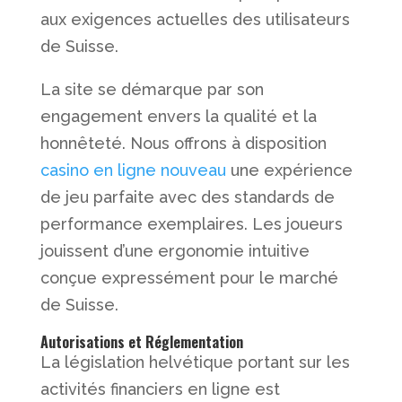
aux exigences actuelles des utilisateurs
de Suisse.
La site se démarque par son
engagement envers la qualité et la
honnêteté. Nous offrons à disposition
casino en ligne nouveau
une expérience
de jeu parfaite avec des standards de
performance exemplaires. Les joueurs
jouissent d’une ergonomie intuitive
conçue expressément pour le marché
de Suisse.
Autorisations et Réglementation
La législation helvétique portant sur les
activités financiers en ligne est