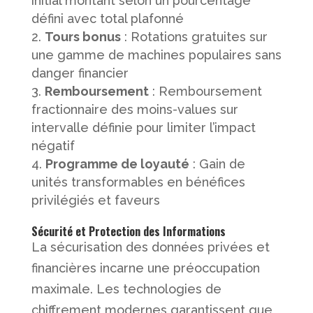
initial montant selon un pourcentage
défini avec total plafonné
Tours bonus
: Rotations gratuites sur
une gamme de machines populaires sans
danger financier
Remboursement
: Remboursement
fractionnaire des moins-values sur
intervalle définie pour limiter l’impact
négatif
Programme de loyauté
: Gain de
unités transformables en bénéfices
privilégiés et faveurs
Sécurité et Protection des Informations
La sécurisation des données privées et
financières incarne une préoccupation
maximale. Les technologies de
chiffrement modernes garantissent que