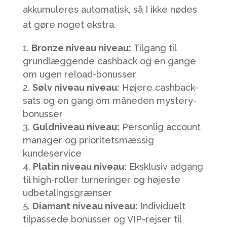
akkumuleres automatisk, så I ikke nødes
at gøre noget ekstra.
Bronze niveau niveau:
Tilgang til
grundlæggende cashback og en gange
om ugen reload-bonusser
Sølv niveau niveau:
Højere cashback-
sats og en gang om måneden mystery-
bonusser
Guldniveau niveau:
Personlig account
manager og prioritetsmæssig
kundeservice
Platin niveau niveau:
Eksklusiv adgang
til high-roller turneringer og højeste
udbetalingsgrænser
Diamant niveau niveau:
Individuelt
tilpassede bonusser og VIP-rejser til