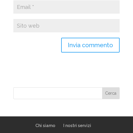
Chi siamo
I nostri servizi