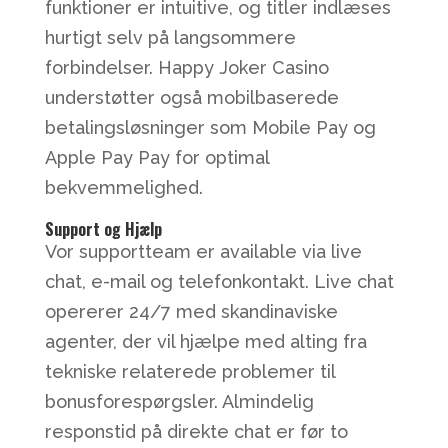
funktioner er intuitive, og titler indlæses
hurtigt selv på langsommere
forbindelser. Happy Joker Casino
understøtter også mobilbaserede
betalingsløsninger som Mobile Pay og
Apple Pay Pay for optimal
bekvemmelighed.
Support og Hjælp
Vor supportteam er available via live
chat, e-mail og telefonkontakt. Live chat
opererer 24/7 med skandinaviske
agenter, der vil hjælpe med alting fra
tekniske relaterede problemer til
bonusforespørgsler. Almindelig
responstid på direkte chat er før to