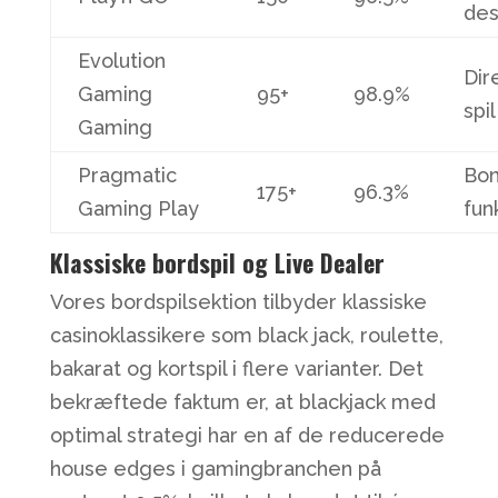
des
Evolution
Dir
Gaming
95+
98.9%
spil
Gaming
Pragmatic
Bon
175+
96.3%
Gaming Play
fun
Klassiske bordspil og Live Dealer
Vores bordspilsektion tilbyder klassiske
casinoklassikere som black jack, roulette,
bakarat og kortspil i flere varianter. Det
bekræftede faktum er, at blackjack med
optimal strategi har en af de reducerede
house edges i gamingbranchen på