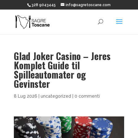
328 9043445
info@sagretoscane.com
Glad Joker Casino – Jeres
Komplet Guide til
Spilleautomater og
Gevinster
8 Lug 2026
|
uncategorized
|
0 commenti