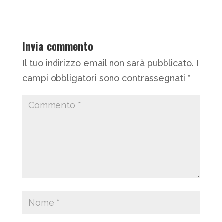
Invia commento
Il tuo indirizzo email non sarà pubblicato.
I
campi obbligatori sono contrassegnati
*