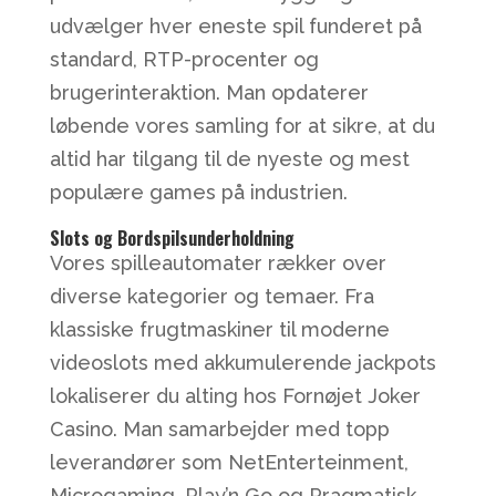
udvælger hver eneste spil funderet på
standard, RTP-procenter og
brugerinteraktion. Man opdaterer
løbende vores samling for at sikre, at du
altid har tilgang til de nyeste og mest
populære games på industrien.
Slots og Bordspilsunderholdning
Vores spilleautomater rækker over
diverse kategorier og temaer. Fra
klassiske frugtmaskiner til moderne
videoslots med akkumulerende jackpots
lokaliserer du alting hos Fornøjet Joker
Casino. Man samarbejder med topp
leverandører som NetEnterteinment,
Microgaming, Play’n Go og Pragmatisk