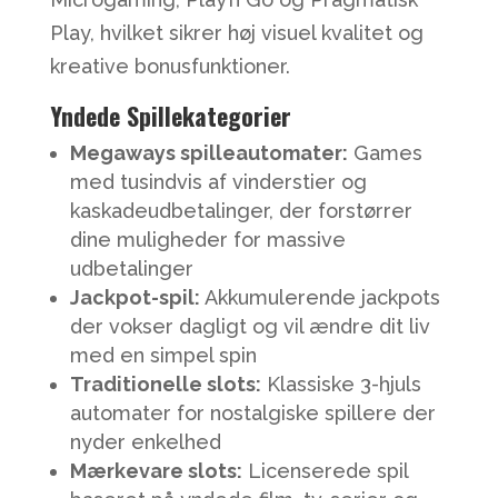
Play, hvilket sikrer høj visuel kvalitet og
kreative bonusfunktioner.
Yndede Spillekategorier
Megaways spilleautomater:
Games
med tusindvis af vinderstier og
kaskadeudbetalinger, der forstørrer
dine muligheder for massive
udbetalinger
Jackpot-spil:
Akkumulerende jackpots
der vokser dagligt og vil ændre dit liv
med en simpel spin
Traditionelle slots:
Klassiske 3-hjuls
automater for nostalgiske spillere der
nyder enkelhed
Mærkevare slots:
Licenserede spil