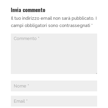
Invia commento
Il tuo indirizzo email non sarà pubblicato.
I
campi obbligatori sono contrassegnati
*