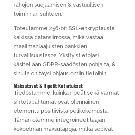
rahojen suojaamisen & vastuullisen
toiminnan suhteen.
Toteutamme 256-bit SSL-enkryptausta
kaikissa datansiirrossa, mikä vastaa
maailmanlaajuisten pankkien
turvallisuustasoa. Yksityistietojasi
käsitellään GDPR-säädösten pohjalta, &
sinulla on täysi ohjaus omiin tietoihin.
Maksutavat & Ripeät Kotiutukset
Tiedostamme, kuinka ripeät sekä varmat
siirtotapahtumat ovat olennainen
elementti positiivista pelikokemusta.
Tämän olemme integroineet laajan
kokoelman maksutapoja, mitkä sopivat