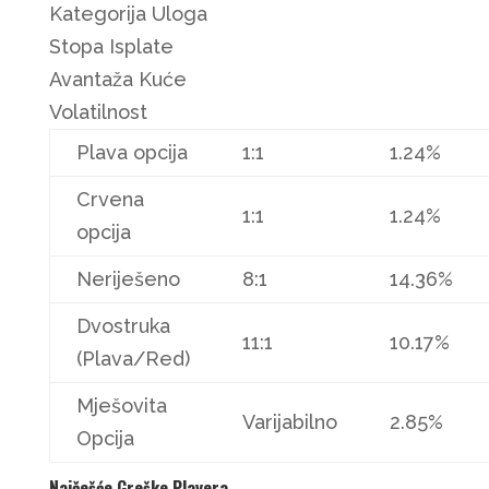
Kategorija Uloga
Stopa Isplate
Avantaža Kuće
Volatilnost
Plava opcija
1:1
1.24%
Crvena
1:1
1.24%
opcija
Neriješeno
8:1
14.36%
Dvostruka
11:1
10.17%
(Plava/Red)
Mješovita
Varijabilno
2.85%
Opcija
Najčešće Greške Playera