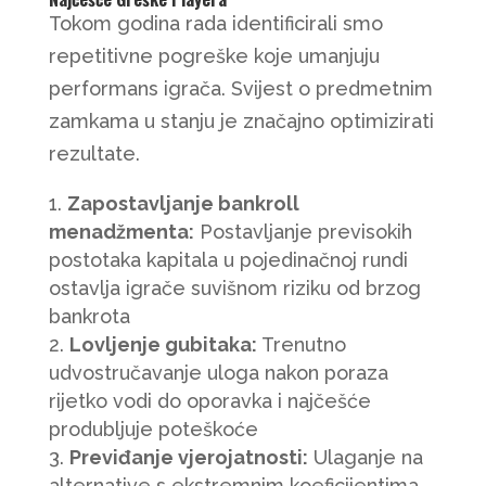
Tokom godina rada identificirali smo
repetitivne pogreške koje umanjuju
performans igrača. Svijest o predmetnim
zamkama u stanju je značajno optimizirati
rezultate.
Zapostavljanje bankroll
menadžmenta:
Postavljanje previsokih
postotaka kapitala u pojedinačnoj rundi
ostavlja igrače suvišnom riziku od brzog
bankrota
Lovljenje gubitaka:
Trenutno
udvostručavanje uloga nakon poraza
rijetko vodi do oporavka i najčešće
produbljuje poteškoće
Previđanje vjerojatnosti:
Ulaganje na
alternative s ekstremnim koeficijentima