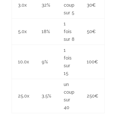
3.0x
32%
coup
30€
sur 5
1
5.0x
18%
fois
50€
sur 8
1
fois
10.0x
9%
100€
sur
15
un
coup
25.0x
3.5%
250€
sur
40