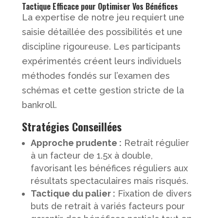
Tactique Efficace pour Optimiser Vos Bénéfices
La expertise de notre jeu requiert une
saisie détaillée des possibilités et une
discipline rigoureuse. Les participants
expérimentés créent leurs individuels
méthodes fondés sur l’examen des
schémas et cette gestion stricte de la
bankroll.
Stratégies Conseillées
Approche prudente :
Retrait régulier
à un facteur de 1.5x à double,
favorisant les bénéfices réguliers aux
résultats spectaculaires mais risqués.
Tactique du palier :
Fixation de divers
buts de retrait à variés facteurs pour