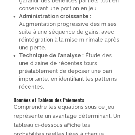
garantir des bénéfices partiels tout en
conservant une portion en jeu.
Administration croissante :
Augmentation progressive des mises
suite à une séquence de gains, avec
réintégration à la mise minimale après
une perte.
Technique de l’analyse :
Étude des
une dizaine de récentes tours
préalablement de déposer une pari
importante, en identifiant les patterns
récentes.
Données et Tableau des Paiements
Comprendre les équations sous ce jeu
représente un avantage déterminant. Un
tableau ci-dessous affiche les
probabilités réelles liées à chaque