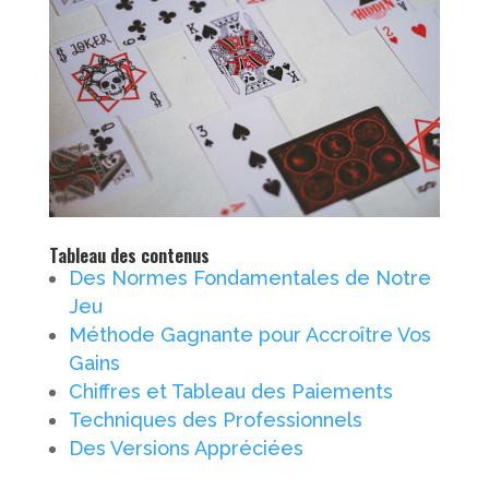
Tableau des contenus
Des Normes Fondamentales de Notre
Jeu
Méthode Gagnante pour Accroître Vos
Gains
Chiffres et Tableau des Paiements
Techniques des Professionnels
Des Versions Appréciées