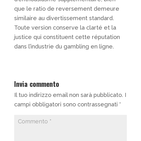
que le ratio de reversement demeure
similaire au divertissement standard.
Toute version conserve la clarté et la
justice qui constituent cette réputation
dans l’industrie du gambling en ligne.
Invia commento
Il tuo indirizzo email non sarà pubblicato.
I
campi obbligatori sono contrassegnati
*