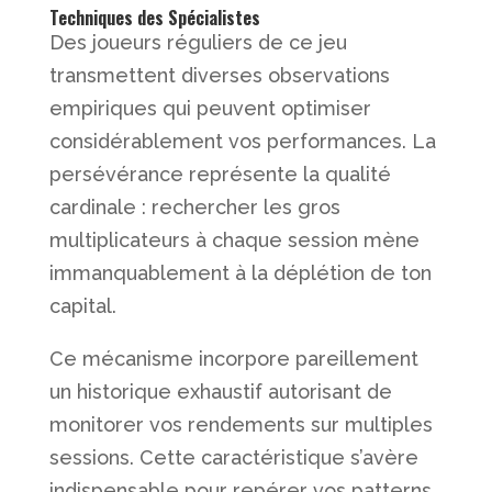
Techniques des Spécialistes
Des joueurs réguliers de ce jeu
transmettent diverses observations
empiriques qui peuvent optimiser
considérablement vos performances. La
persévérance représente la qualité
cardinale : rechercher les gros
multiplicateurs à chaque session mène
immanquablement à la déplétion de ton
capital.
Ce mécanisme incorpore pareillement
un historique exhaustif autorisant de
monitorer vos rendements sur multiples
sessions. Cette caractéristique s’avère
indispensable pour repérer vos patterns