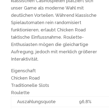
klassischen Casinospielen platziert sich
unser Game als moderne Wahl mit
deutlichen Vorteilen. Während klassische
Spielautomaten rein randomisiert
funktionieren, erlaubt Chicken Road
taktische Einflussnahme. Roulette-
Enthusiasten mögen die gleichartige
Aufregung, jedoch mit merklich größerer
Interaktivität.
Eigenschaft
Chicken Road
Traditionelle Slots
Roulette
Auszahlungsquote
96,8%