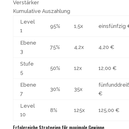
Verstärker
Kumulative Auszahlung
Level
95%
1,5x
einsfünfzig 
1
Ebene
75%
4,2x
4,20 €
3
Stufe
50%
12x
12,00 €
5
Ebene
fünfunddrei
30%
35x
7
€
Level
8%
125x
125,00 €
10
Erfolgreiche Strategien für maximale Gewinne