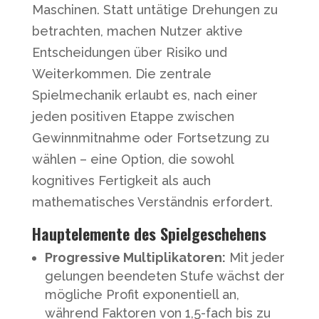
Maschinen. Statt untätige Drehungen zu
betrachten, machen Nutzer aktive
Entscheidungen über Risiko und
Weiterkommen. Die zentrale
Spielmechanik erlaubt es, nach einer
jeden positiven Etappe zwischen
Gewinnmitnahme oder Fortsetzung zu
wählen – eine Option, die sowohl
kognitives Fertigkeit als auch
mathematisches Verständnis erfordert.
Hauptelemente des Spielgeschehens
Progressive Multiplikatoren:
Mit jeder
gelungen beendeten Stufe wächst der
mögliche Profit exponentiell an,
während Faktoren von 1,5-fach bis zu