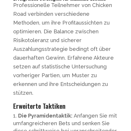
Professionelle Teilnehmer von Chicken
Road verbinden verschiedene
Methoden, um ihre Profitaussichten zu
optimieren. Die Balance zwischen
Risikotoleranz und sicherer
Auszahlungsstrategie bedingt oft über
dauerhaften Gewinn. Erfahrene Akteure
setzen auf statistische Untersuchung
vorheriger Partien, um Muster zu
erkennen und ihre Entscheidungen zu
stützen.
Erweiterte Taktiken
Die Pyramidentaktik:
Anfangen Sie mit
umfangreicheren Bets und senken Sie
diese schrittweise bei voranschreitender