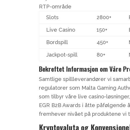
RTP-område
Slots
2800+
Live Casino
150+
Bordspill
450+
Jackpot-spill
80+
Bekreftet Informasjon om Våre P
Samtlige spillleverandører vi samar
regulatorer som Malta Gaming Autho
som tilbyr våre live casino-løsninger,
EGR B2B Awards i åtte påfølgende år
fremhever nivået på produktene vi ti
Kryptovaluta og Konvensjonel