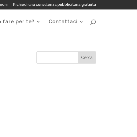
zioni
Richiedi una consulenza pubblicitaria gratuita
 fare per te?
Contattaci