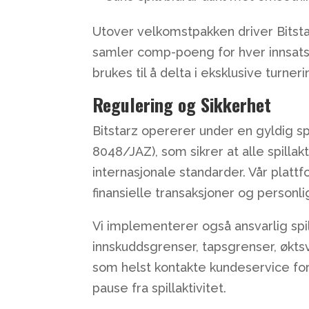
Utover velkomstpakken driver Bitst
samler comp-poeng for hver innsats
brukes til å delta i eksklusive turn
Regulering og Sikkerhet
Bitstarz opererer under en gyldig sp
8048/JAZ), som sikrer at alle spilla
internasjonale standarder. Vår platt
finansielle transaksjoner og personli
Vi implementerer også ansvarlig spil
innskuddsgrenser, tapsgrenser, økts
som helst kontakte kundeservice fo
pause fra spillaktivitet.