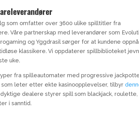
vareleverandører
valg som omfatter over 3600 ulike spilltitler fra
lere. Våre partnerskap med leverandører som Evolut
crogaming og Yggdrasil sørger for at kundene oppnå
tidløse klassikere. Vi oppdaterer spillbiblioteket jevn
ste uke.
lltyper fra spilleautomater med progressive jackpott
e som leter etter ekte kasinoopplevelser, tilbyr
denn
dyktige dealere styrer spill som blackjack, roulette,
er i sanntid.