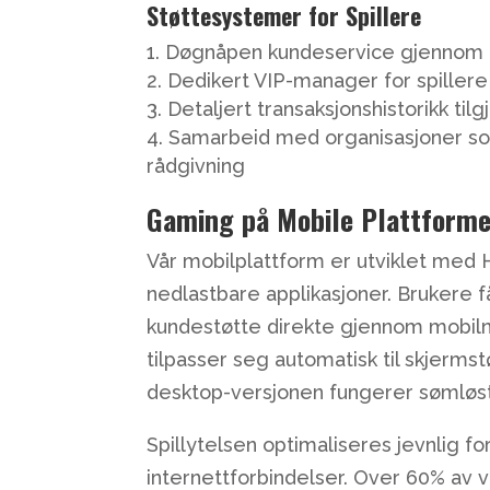
Støttesystemer for Spillere
Døgnåpen kundeservice gjennom liv
Dedikert VIP-manager for spillere
Detaljert transaksjonshistorikk tilg
Samarbeid med organisasjoner s
rådgivning
Gaming på Mobile Plattforme
Vår mobilplattform er utviklet med
nedlastbare applikasjoner. Brukere få
kundestøtte direkte gjennom mobiln
tilpasser seg automatisk til skjermst
desktop-versjonen fungerer sømløst
Spillytelsen optimaliseres jevnlig fo
internettforbindelser. Over 60% av 