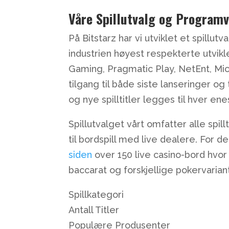
Våre Spillutvalg og Program
På Bitstarz har vi utviklet et spillut
industrien høyest respekterte utvik
Gaming, Pragmatic Play, NetEnt, Mi
tilgang til både siste lanseringer og 
og nye spilltitler legges til hver ene
Spillutvalget vårt omfatter alle spi
til bordspill med live dealere. For d
siden
over 150 live casino-bord hvor 
baccarat og forskjellige pokervariant
Spillkategori
Antall Titler
Populære Produsenter