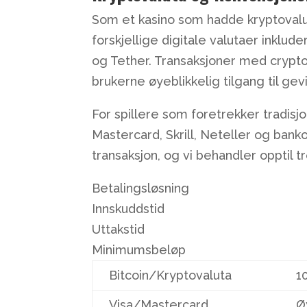
Som et kasino som hadde kryptovalut
forskjellige digitale valutaer inklud
og Tether. Transaksjoner med crypto
brukerne øyeblikkelig tilgang til gevi
For spillere som foretrekker tradisj
Mastercard, Skrill, Neteller og bank
transaksjon, og vi behandler opptil
Betalingsløsning
Innskuddstid
Uttakstid
Minimumsbeløp
Bitcoin/Kryptovaluta
1
Visa/Mastercard
Ø