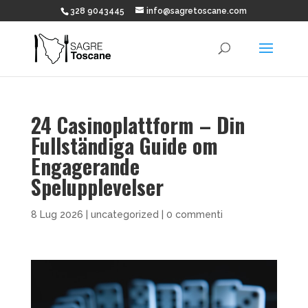
328 9043445
info@sagretoscane.com
24 Casinoplattform – Din
Fullständiga Guide om
Engagerande
Spelupplevelser
8 Lug 2026
|
uncategorized
|
0 commenti