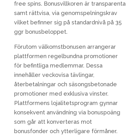
free spins. Bonusvillkoren är transparenta
samt rättvisa, via genomspelningskrav
vilket befinner sig på standardnivå på 35
ggr bonusbeloppet.
Förutom välkomstbonusen arrangerar
plattformen regelbundna promotioner
för befintliga medlemmar. Dessa
innehåller veckovisa tävlingar,
återbetalningar och säsongsbetonade
promotioner med exklusiva vinster.
Plattformens lojalitetsprogram gynnar
konsekvent användning via bonuspoäng
som går att konverteras mot
bonusfonder och ytterligare förmåner.