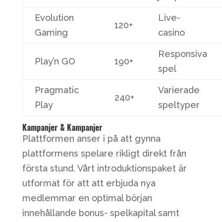
Evolution
Live-
120+
Gaming
casino
Responsiva
Play’n GO
190+
spel
Pragmatic
Varierade
240+
Play
speltyper
Kampanjer & Kampanjer
Plattformen anser i på att gynna
plattformens spelare rikligt direkt från
första stund. Vårt introduktionspaket är
utformat för att att erbjuda nya
medlemmar en optimal början
innehållande bonus- spelkapital samt