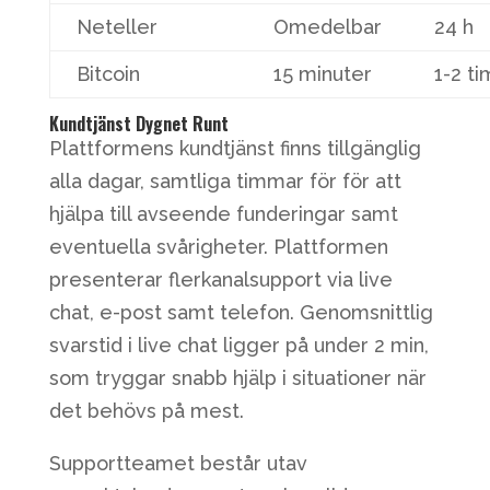
Neteller
Omedelbar
24 h
Bitcoin
15 minuter
1-2 t
Kundtjänst Dygnet Runt
Plattformens kundtjänst finns tillgänglig
alla dagar, samtliga timmar för för att
hjälpa till avseende funderingar samt
eventuella svårigheter. Plattformen
presenterar flerkanalsupport via live
chat, e-post samt telefon. Genomsnittlig
svarstid i live chat ligger på under 2 min,
som tryggar snabb hjälp i situationer när
det behövs på mest.
Supportteamet består utav