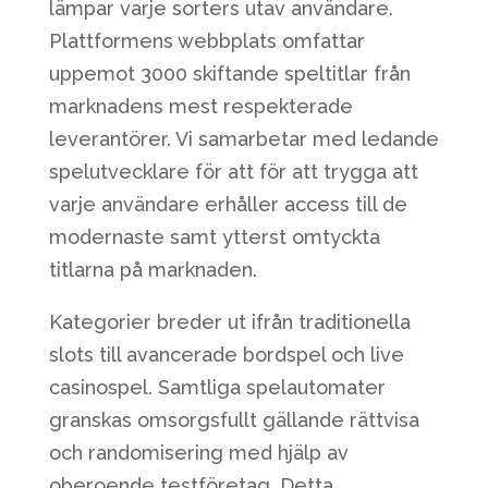
lämpar varje sorters utav användare.
Plattformens webbplats omfattar
uppemot 3000 skiftande speltitlar från
marknadens mest respekterade
leverantörer. Vi samarbetar med ledande
spelutvecklare för att för att trygga att
varje användare erhåller access till de
modernaste samt ytterst omtyckta
titlarna på marknaden.
Kategorier breder ut ifrån traditionella
slots till avancerade bordspel och live
casinospel. Samtliga spelautomater
granskas omsorgsfullt gällande rättvisa
och randomisering med hjälp av
oberoende testföretag. Detta