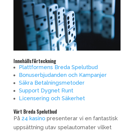
Innehållsförteckning
Plattformens Breda Spelutbud
Bonuserbjudanden och Kampanjer
Säkra Betalningsmetoder
Support Dygnet Runt
Licensering och Säkerhet
Vårt Breda Spelutbud
På
24 kasino
presenterar vi en fantastisk
uppsättning utav spelautomater vilket