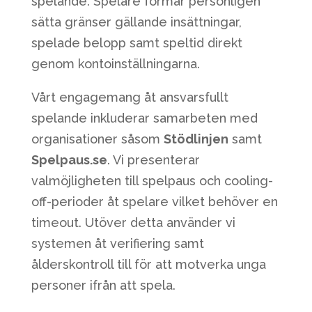
spelande. Spelare förmår personligen
sätta gränser gällande insättningar,
spelade belopp samt speltid direkt
genom kontoinställningarna.
Vårt engagemang åt ansvarsfullt
spelande inkluderar samarbeten med
organisationer såsom
Stödlinjen
samt
Spelpaus.se
. Vi presenterar
valmöjligheten till spelpaus och cooling-
off-perioder åt spelare vilket behöver en
timeout. Utöver detta använder vi
systemen åt verifiering samt
ålderskontroll till för att motverka unga
personer ifrån att spela.