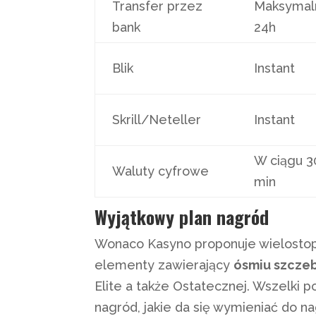
Transfer przez
Maksymal
bank
24h
Blik
Instant
Skrill/Neteller
Instant
W ciągu 3
Waluty cyfrowe
min
Wyjątkowy plan nagród
Wonaco Kasyno proponuje wielostop
elementy zawierający
ósmiu szczeb
Elite a także Ostatecznej. Wszelki 
nagród, jakie da się wymieniać do 