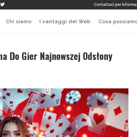
Contattaci per informa
Chi siamo
I vantaggi del Web
Cosa possiamo
ma Do Gier Najnowszej Odsłony