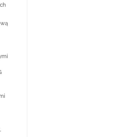
ch
ową
ymi
G
mi
,