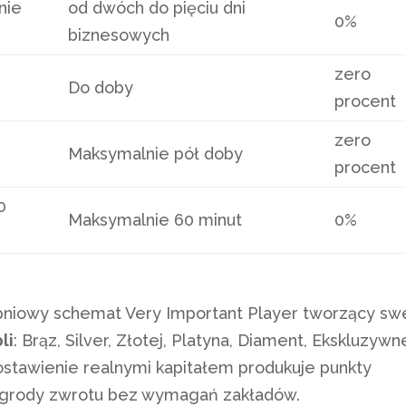
nie
od dwóch do pięciu dni
0%
biznesowych
zero
Do doby
procent
zero
Maksymalnie pół doby
procent
0
Maksymalnie 60 minut
0%
niowy schemat Very Important Player tworzący sw
li
: Brąz, Silver, Złotej, Platyna, Diament, Ekskluzywne
postawienie realnymi kapitałem produkuje punkty
nagrody zwrotu bez wymagań zakładów.