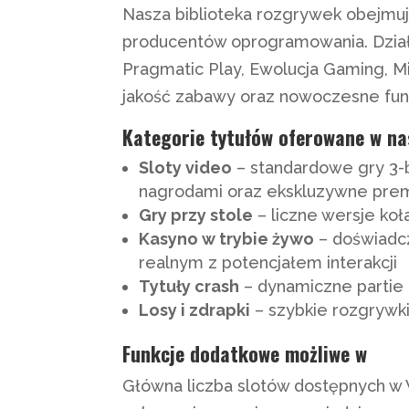
Nasza biblioteka rozgrywek obejmuj
producentów oprogramowania. Działa
Pragmatic Play, Ewolucja Gaming, Mi
jakość zabawy oraz nowoczesne fun
Kategorie tytułów oferowane w na
Sloty video
– standardowe gry 3-
nagrodami oraz ekskluzywne pre
Gry przy stole
– liczne wersje koł
Kasyno w trybie żywo
– doświadcz
realnym z potencjałem interakcji
Tytuły crash
– dynamiczne partie 
Losy i zdrapki
– szybkie rozgrywki
Funkcje dodatkowe możliwe w
Główna liczba slotów dostępnych w