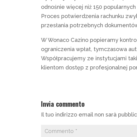
odnośnie więcej niż 150 popularnych
Proces potwierdzenia rachunku zwy
przesłania potrzebnych dokumentó
W Wonaco Cazino popieramy kontrol
ograniczenia wpłat, tymczasowa auto
Współpracujemy ze instytucjami tak
klientom dostęp z profesjonalnej p
Invia commento
Il tuo indirizzo email non sarà pubbli