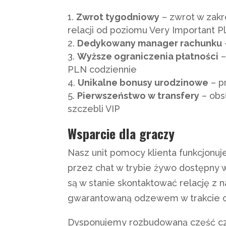
Zwrot tygodniowy
– zwrot w zakr
relacji od poziomu Very Important P
Dedykowany manager rachunku
Wyższe ograniczenia płatności
–
PLN codziennie
Unikalne bonusy urodzinowe
– p
Pierwszeństwo w transfery
– obs
szczebli VIP
Wsparcie dla graczy
Nasz unit pomocy klienta funkcjonu
przez chat w trybie żywo dostępny w
są w stanie skontaktować relację z
gwarantowaną odzewem w trakcie c
Dysponujemy rozbudowaną część cz