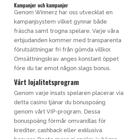
Kampanjer och kampanjer
Genom Winnerz har oss utvecklat en
kampanjsystem vilket gynnar både
fräscha samt trogna spelare. Varje våra
erbjudanden kommer med transparenta
förutsättningar fri från gömda villkor.
Omsättningskrav anges konstant öppet
före du tar emot någon slags bonus.
Vårt lojalitetsprogram
Genom varje insats spelaren placerar via
detta casino tjänar du bonuspoäng
genom vårt VIP-program. Dessa
bonuspoäng förmår omvandlas för
krediter, cashback eller exklusiva