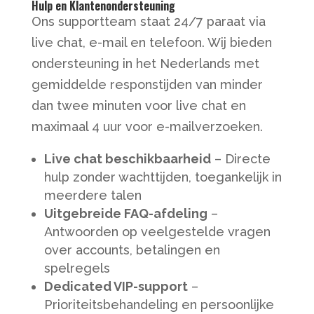
Hulp en Klantenondersteuning
Ons supportteam staat 24/7 paraat via
live chat, e-mail en telefoon. Wij bieden
ondersteuning in het Nederlands met
gemiddelde responstijden van minder
dan twee minuten voor live chat en
maximaal 4 uur voor e-mailverzoeken.
Live chat beschikbaarheid
– Directe
hulp zonder wachttijden, toegankelijk in
meerdere talen
Uitgebreide FAQ-afdeling
–
Antwoorden op veelgestelde vragen
over accounts, betalingen en
spelregels
Dedicated VIP-support
–
Prioriteitsbehandeling en persoonlijke