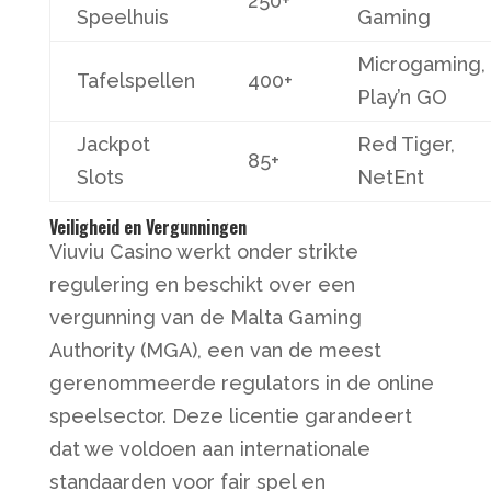
250+
Speelhuis
Gaming
Microgaming,
Tafelspellen
400+
Play’n GO
Jackpot
Red Tiger,
85+
Slots
NetEnt
Veiligheid en Vergunningen
Viuviu Casino werkt onder strikte
regulering en beschikt over een
vergunning van de Malta Gaming
Authority (MGA), een van de meest
gerenommeerde regulators in de online
speelsector. Deze licentie garandeert
dat we voldoen aan internationale
standaarden voor fair spel en