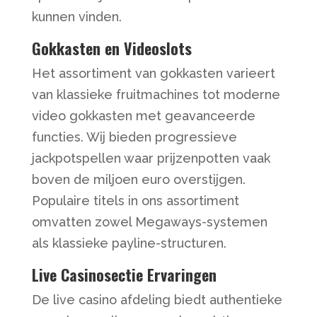
kunnen vinden.
Gokkasten en Videoslots
Het assortiment van gokkasten varieert
van klassieke fruitmachines tot moderne
video gokkasten met geavanceerde
functies. Wij bieden progressieve
jackpotspellen waar prijzenpotten vaak
boven de miljoen euro overstijgen.
Populaire titels in ons assortiment
omvatten zowel Megaways-systemen
als klassieke payline-structuren.
Live Casinosectie Ervaringen
De live casino afdeling biedt authentieke