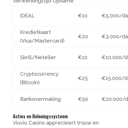
Verwerkingstijd Opname
iDEAL
€10
€5.000/d
Kredietkaart
€20
€3.000/d
(Visa/Mastercard)
Skrill/Neteller
€10
€10.000/
Cryptocurrency
€25
€15.000/d
(Bitcoin)
Bankovermaking
€50
€20.000/
Acties en Beloningssysteem
Viuviu Casino apprecieert trouw en