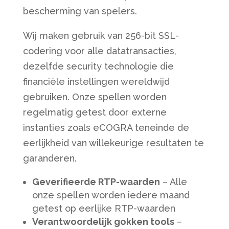
bescherming van spelers.
Wij maken gebruik van 256-bit SSL-
codering voor alle datatransacties,
dezelfde security technologie die
financiële instellingen wereldwijd
gebruiken. Onze spellen worden
regelmatig getest door externe
instanties zoals eCOGRA teneinde de
eerlijkheid van willekeurige resultaten te
garanderen.
Geverifieerde RTP-waarden
– Alle
onze spellen worden iedere maand
getest op eerlijke RTP-waarden
Verantwoordelijk gokken tools
–