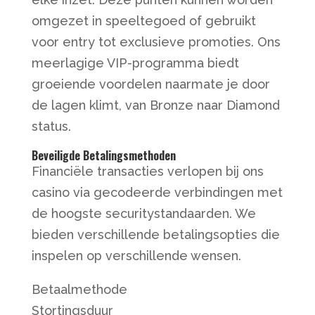
omgezet in speeltegoed of gebruikt
voor entry tot exclusieve promoties. Ons
meerlagige VIP-programma biedt
groeiende voordelen naarmate je door
de lagen klimt, van Bronze naar Diamond
status.
Beveiligde Betalingsmethoden
Financiële transacties verlopen bij ons
casino via gecodeerde verbindingen met
de hoogste securitystandaarden. We
bieden verschillende betalingsopties die
inspelen op verschillende wensen.
Betaalmethode
Stortingsduur