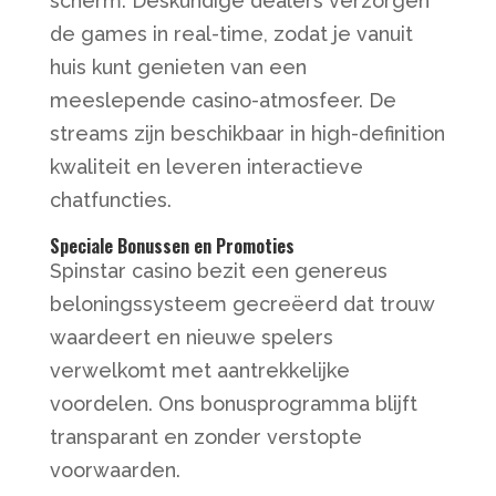
scherm. Deskundige dealers verzorgen
de games in real-time, zodat je vanuit
huis kunt genieten van een
meeslepende casino-atmosfeer. De
streams zijn beschikbaar in high-definition
kwaliteit en leveren interactieve
chatfuncties.
Speciale Bonussen en Promoties
Spinstar casino bezit een genereus
beloningssysteem gecreëerd dat trouw
waardeert en nieuwe spelers
verwelkomt met aantrekkelijke
voordelen. Ons bonusprogramma blijft
transparant en zonder verstopte
voorwaarden.