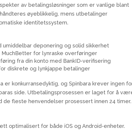
pekter av betalingsløsninger som er vanlige blant
d håndteres øyeblikkelig, mens utbetalinger
tomatiske identitetssystem.
 umiddelbar deponering og solid sikkerhet
g MuchBetter for lynraske overføringer
øring fra din konto med BankID-verifisering
r diskrete og lynkjappe betalinger
a er konkurransedyktig, og Spinbara krever ingen f
nbaras side. Utbetalingsprosessen er laget for å vær
 de fleste henvendelser prosessert innen 24 timer.
ett optimalisert for både iOS og Android-enheter.