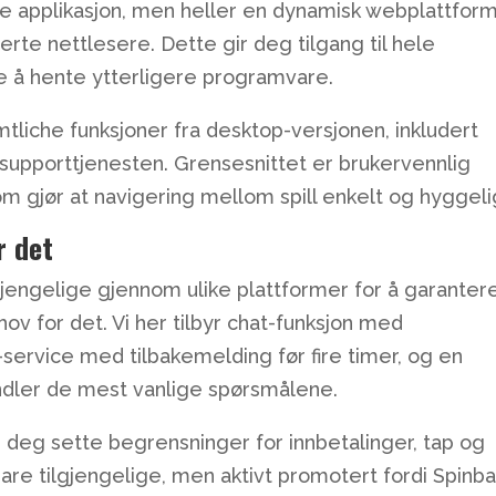
de applikasjon, men heller en dynamisk webplattfor
erte nettlesere. Dette gir deg tilgang til hele
ve å hente ytterligere programvare.
tliche funksjoner fra desktop-versjonen, inkludert
 supporttjenesten. Grensesnittet er brukervennlig
m gjør at navigering mellom spill enkelt og hyggeli
r det
gjengelige gjennom ulike plattformer for å garanter
ov for det. Vi her tilbyr chat-funksjon med
ervice med tilbakemelding før fire timer, og en
dler de mest vanlige spørsmålene.
g deg sette begrensninger for innbetalinger, tap og
bare tilgjengelige, men aktivt promotert fordi Spinb