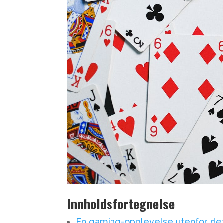
Innholdsfortegnelse
En gaming-opplevelse utenfor de