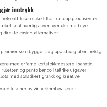
 gjør inntrykk
 hele ett tusen ulike titler fra topp produsenter i
ioteket kontinuerlig annenhver uke med nye
g direkte casino-alternativer.
premier som bygger seg opp stadig til en heldig
fære med erfarne kortstokkmestere i sanntid
 ruletten og punto banco i tallrike utgaver
ots med sofistikert grafikk og kreative
med tusener av vinnerkombinasjoner