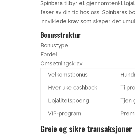
Spinbara tilbyr et gjennomtenkt loj
faser av din tid hos oss. Spinbaras b
innviklede krav som skaper det umul
Bonusstruktur
Bonustype
Fordel
Omsetningskrav
Velkomstbonus
Hundr
Hver uke cashback
Ti pr
Lojalitetspoeng
Tjen 
VIP-program
Premi
Greie og sikre transaksjoner