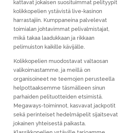
kattavat jokaisen suosituimmat pelityypit
kolikkopelien ystävistä live-kasinon
harrastajiin. Kumppaneina palvelevat
toimialan johtavimmat pelivalmistajat,
mikä takaa laadukkaan ja rikkaan
pelimuiston kaikille kävijälle.
Kolikkopelien muodostavat valtaosan
valikoimastamme, ja meillä on
organisoineet ne teemojen perusteella
helpottaaksemme täsmälleen sinun
parhaiden pelituotteiden etsimistä.
Megaways-toiminnot, kasvavat jackpotit
sekä perinteiset hedelmäpelit sijaitsevat
jokainen yhteisestä paikasta.
Klassikkopelien ystäville tarjoamme