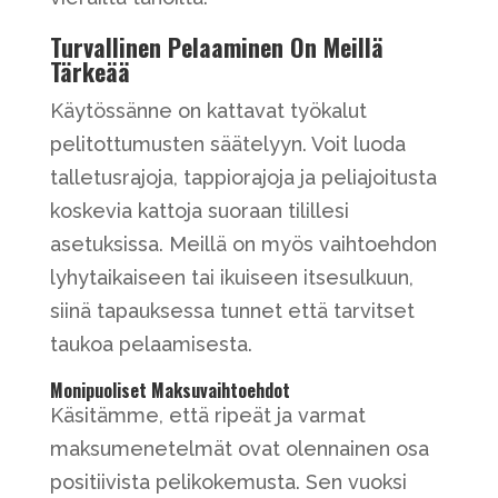
Turvallinen Pelaaminen On Meillä
Tärkeää
Käytössänne on kattavat työkalut
pelitottumusten säätelyyn. Voit luoda
talletusrajoja, tappiorajoja ja peliajoitusta
koskevia kattoja suoraan tilillesi
asetuksissa. Meillä on myös vaihtoehdon
lyhytaikaiseen tai ikuiseen itsesulkuun,
siinä tapauksessa tunnet että tarvitset
taukoa pelaamisesta.
Monipuoliset Maksuvaihtoehdot
Käsitämme, että ripeät ja varmat
maksumenetelmät ovat olennainen osa
positiivista pelikokemusta. Sen vuoksi