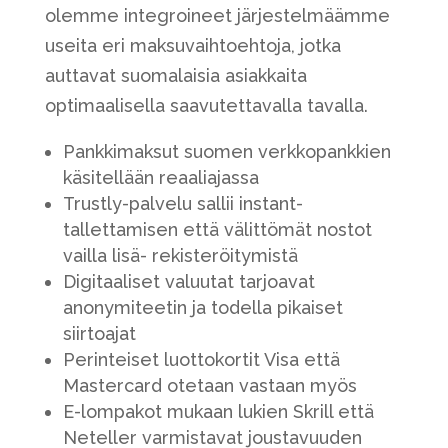
olemme integroineet järjestelmäämme
useita eri maksuvaihtoehtoja, jotka
auttavat suomalaisia asiakkaita
optimaalisella saavutettavalla tavalla.
Pankkimaksut suomen verkkopankkien
käsitellään reaaliajassa
Trustly-palvelu sallii instant-
tallettamisen että välittömät nostot
vailla lisä- rekisteröitymistä
Digitaaliset valuutat tarjoavat
anonymiteetin ja todella pikaiset
siirtoajat
Perinteiset luottokortit Visa että
Mastercard otetaan vastaan myös
E-lompakot mukaan lukien Skrill että
Neteller varmistavat joustavuuden