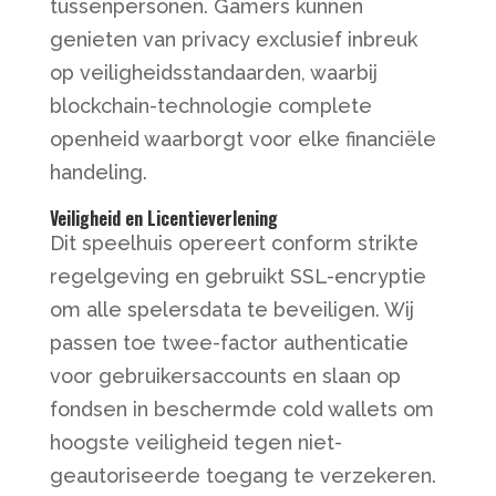
tussenpersonen. Gamers kunnen
genieten van privacy exclusief inbreuk
op veiligheidsstandaarden, waarbij
blockchain-technologie complete
openheid waarborgt voor elke financiële
handeling.
Veiligheid en Licentieverlening
Dit speelhuis opereert conform strikte
regelgeving en gebruikt SSL-encryptie
om alle spelersdata te beveiligen. Wij
passen toe twee-factor authenticatie
voor gebruikersaccounts en slaan op
fondsen in beschermde cold wallets om
hoogste veiligheid tegen niet-
geautoriseerde toegang te verzekeren.