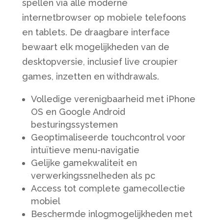
spellen via alle moderne
internetbrowser op mobiele telefoons
en tablets. De draagbare interface
bewaart elk mogelijkheden van de
desktopversie, inclusief live croupier
games, inzetten en withdrawals.
Volledige verenigbaarheid met iPhone
OS en Google Android
besturingssystemen
Geoptimaliseerde touchcontrol voor
intuïtieve menu-navigatie
Gelijke gamekwaliteit en
verwerkingssnelheden als pc
Access tot complete gamecollectie
mobiel
Beschermde inlogmogelijkheden met