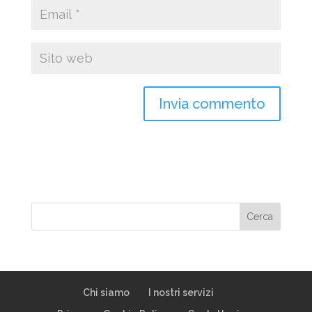
Chi siamo
I nostri servizi