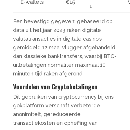
E-wallets
€15
u
Een bevestigd gegeven: gebaseerd op
data uit het jaar 2023 raken digitale
valutatransacties in digitale casino’s
gemiddeld 12 maal vlugger afgehandeld
dan klassieke banktransfers, waarbij BTC-
uitbetalingen normaliter maximaal 10
minuten tijd raken afgerond.
Voordelen van Cryptobetalingen
Dit gebruiken van cryptocurrency bij ons
gokplatform verschaft verbeterde
anonimiteit, gereduceerde
transactiekosten en opheffing van