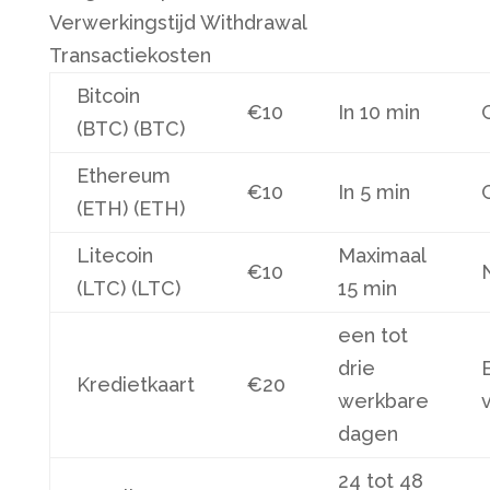
Verwerkingstijd Withdrawal
Transactiekosten
Bitcoin
€10
In 10 min
(BTC) (BTC)
Ethereum
€10
In 5 min
(ETH) (ETH)
Litecoin
Maximaal
€10
N
(LTC) (LTC)
15 min
een tot
drie
Kredietkaart
€20
werkbare
dagen
24 tot 48