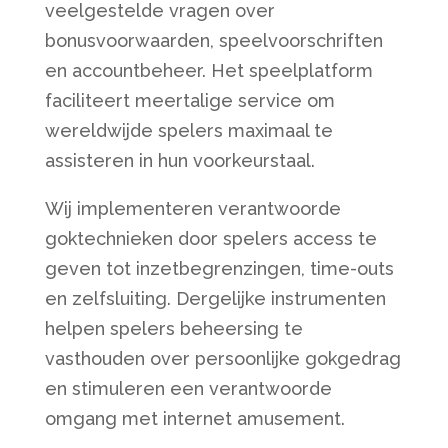
veelgestelde vragen over
bonusvoorwaarden, speelvoorschriften
en accountbeheer. Het speelplatform
faciliteert meertalige service om
wereldwijde spelers maximaal te
assisteren in hun voorkeurstaal.
Wij implementeren verantwoorde
goktechnieken door spelers access te
geven tot inzetbegrenzingen, time-outs
en zelfsluiting. Dergelijke instrumenten
helpen spelers beheersing te
vasthouden over persoonlijke gokgedrag
en stimuleren een verantwoorde
omgang met internet amusement.