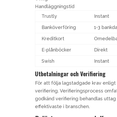
Handläggningstid
Trustly
Instant
Banköverföring
1-3 bankd
Kreditkort
Omedelb
E-plånböcker
Direkt
Swish
Instant
Utbetalningar och Verifiering
För att följa lagstadgade krav enlig
verifiering. Verifieringsprocess omfa
godkänd verifiering behandlas uttag 
effektivaste i branschen.