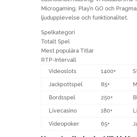
Microgaming, Play’n GO och Pragmatic
ljudupplevelse och funktionalitet.
Spelkategori
Totalt Spel
Mest populära Titlar
RTP-Intervall
Videoslots
1400+
S
Jackpottspel
85+
M
Bordsspel
250+
B
Livecasino
180+
L
Videopoker
65+
J