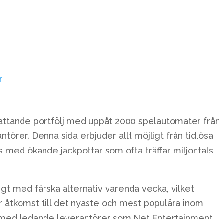
r
fattande portfölj med uppåt 2000 spelautomater frå
örer. Denna sida erbjuder allt möjligt från tidlösa
s med ökande jackpottar som ofta träffar miljontals
gt med färska alternativ varenda vecka, vilket
har åtkomst till det nyaste och mest populära inom
ar med ledande leverantörer som Net Entertainment,