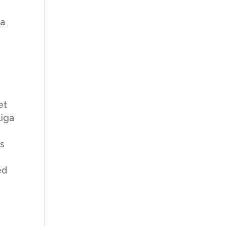
la
et
liga
as
ed