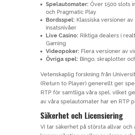
Spelautomater:
Över 1500 slots i
och Pragmatic Play
Bordsspel:
Klassiska versioner av 
insatsnivåer
Live Casino:
Riktiga dealers i rea
Gaming
Videopoker:
Flera versioner av v
Övriga spel:
Bingo, skraplotter och
Vetenskaplig forskning från Univers
(Return to Player) generellt ger spela
RTP för samtliga våra spel, vilket g
av våra spelautomater har en RTP på 
Säkerhet och Licensiering
Vi tar säkerhet på största allvar oc