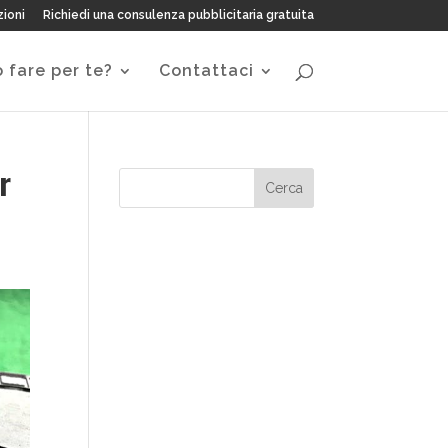
zioni
Richiedi una consulenza pubblicitaria gratuita
 fare per te?
Contattaci
r