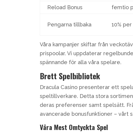
Reload Bonus
femtio p
Pengarna tillbaka
10% per
Våra kampanjer skiftar från veckotä
prispoolar. Vi uppdaterar regelbunde
spännande för alla våra spelare.
Brett Spelbibliotek
Dracula Casino presenterar ett spel
speltillverkare. Detta stora sortimen
deras preferenser samt spelsätt. Frå
avancerade bonusfunktioner – vårt 
Våra Mest Omtyckta Spel