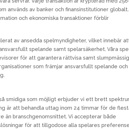
åra servrar. Varje transaktion är krypterad med 256
m används av banker och finansinstitutioner globalt.
ormation och ekonomiska transaktioner förblir
glerat av ansedda spelmyndigheter, vilket innebär att
l, ansvarsfullt spelande samt spelarsäkerhet. Våra spe
visorer för att garantera rättvisa samt slumpmässi
rganisationer som främjar ansvarsfullt spelande och
g.
 så smidiga som möjligt erbjuder vi ett brett spektr
ng är att behandla uttag inom 24 timmar för de flest
are än branschgenomsnittet. Vi accepterar både
lösningar för att tillgodose alla spelares preferense