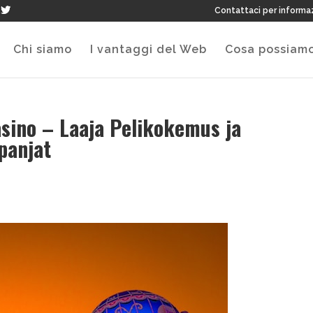
Contattaci per informa
Chi siamo
I vantaggi del Web
Cosa possiamo
sino – Laaja Pelikokemus ja
panjat