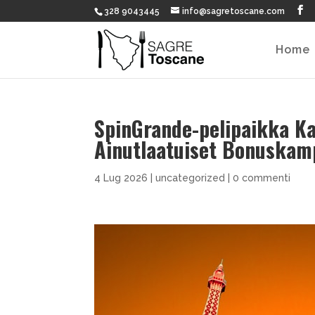
328 9043445
info@sagretoscane.com
Home
SpinGrande-pelipaikka Ka
Ainutlaatuiset Bonuskam
4 Lug 2026
|
uncategorized
|
0 commenti