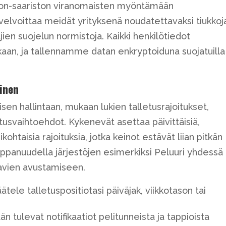
on-saariston viranomaisten myöntämään
lvoittaa meidät yrityksenä noudatettavaksi tiukkoj
ien suojelun normistoja. Kaikki henkilötiedot
n, ja tallennamme datan enkryptoiduna suojatuilla
inen
en hallintaan, mukaan lukien talletusrajoitukset,
oitusvaihtoehdot. Kykenevät asettaa päivittäisiä,
kohtaisia rajoituksia, jotka keinot estävät liian pitkän
ppanuudella järjestöjen esimerkiksi Peluuri yhdessä
avien avustamiseen.
ätele talletuspositiotasi päiväjak, viikkotason tai
än tulevat notifikaatiot pelitunneista ja tappioista