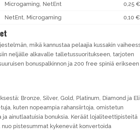
Microgaming, NetEnt
0,25 
NetEnt, Microgaming
0,10 
set
estelmän, mikä kannustaa pelaajia kussakin vaiheess
 neljälle alkavalle talletussuoritukseen, tarjoten
suuruisen bonuspalkinnon ja 200 free spiniä erikseen
estä: Bronze, Silver, Gold, Platinum, Diamond ja Eli
etuja, kuten nopeampia rahansiirtoja, omistetun
ja ainutlaatuisia bonuksia. Keräät lojaliteettipisteitä
 ja nuo pistesummat kykenevät konvertoida