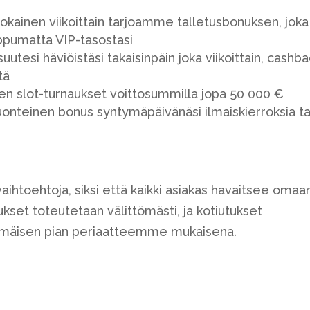
okainen viikoittain tarjoamme talletusbonuksen, joka
iippumatta VIP-tasostasi
uutesi häviöistäsi takaisinpäin joka viikoittain, cashba
tä
n slot-turnaukset voittosummilla jopa 50 000 €
uonteinen bonus syntymäpäivänäsi ilmaiskierroksia ta
htoehtoja, siksi että kaikki asiakas havaitsee omaa
kset toteutetaan välittömästi, ja kotiutukset
mmäisen pian periaatteemme mukaisena.