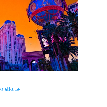
Asiakkaille