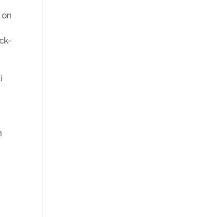
 on
ck-
i
n