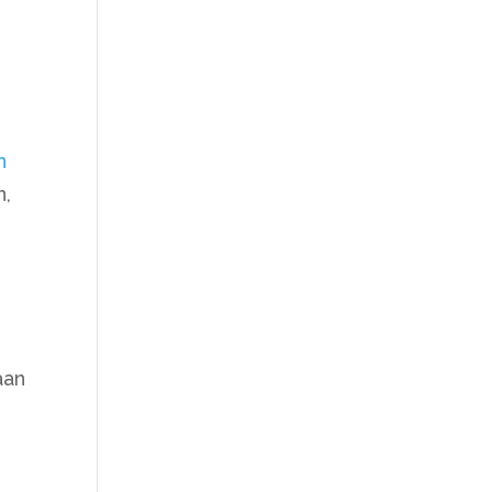
n
n,
aan