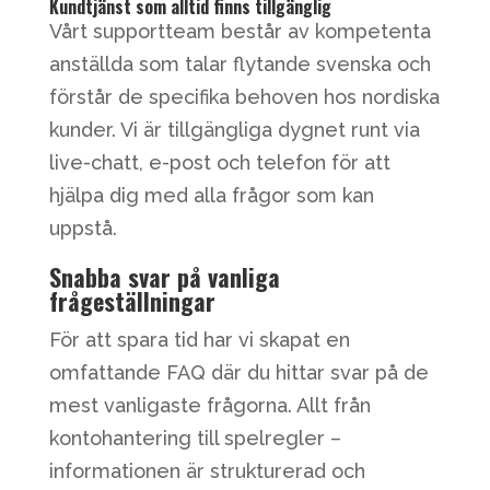
Kundtjänst som alltid finns tillgänglig
Vårt supportteam består av kompetenta
anställda som talar flytande svenska och
förstår de specifika behoven hos nordiska
kunder. Vi är tillgängliga dygnet runt via
live-chatt, e-post och telefon för att
hjälpa dig med alla frågor som kan
uppstå.
Snabba svar på vanliga
frågeställningar
För att spara tid har vi skapat en
omfattande FAQ där du hittar svar på de
mest vanligaste frågorna. Allt från
kontohantering till spelregler –
informationen är strukturerad och