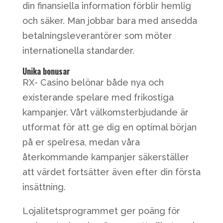
din finansiella information förblir hemlig
och säker. Man jobbar bara med ansedda
betalningsleverantörer som möter
internationella standarder.
Unika bonusar
RX- Casino belönar både nya och
existerande spelare med frikostiga
kampanjer. Vårt välkomsterbjudande är
utformat för att ge dig en optimal början
på er spelresa, medan våra
återkommande kampanjer säkerställer
att värdet fortsätter även efter din första
insättning.
Lojalitetsprogrammet ger poäng för