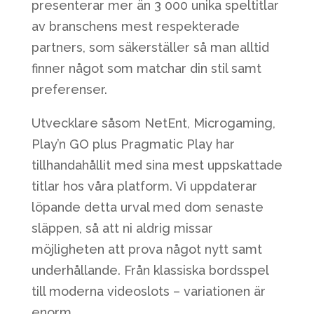
presenterar mer än 3 000 unika speltitlar
av branschens mest respekterade
partners, som säkerställer så man alltid
finner något som matchar din stil samt
preferenser.
Utvecklare såsom NetEnt, Microgaming,
Play’n GO plus Pragmatic Play har
tillhandahållit med sina mest uppskattade
titlar hos våra platform. Vi uppdaterar
löpande detta urval med dom senaste
släppen, så att ni aldrig missar
möjligheten att prova något nytt samt
underhållande. Från klassiska bordsspel
till moderna videoslots – variationen är
enorm.