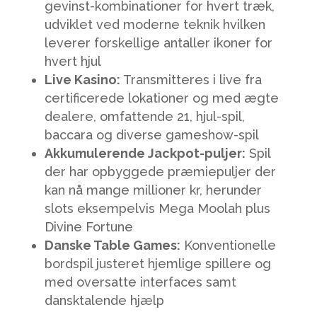
gevinst-kombinationer for hvert træk,
udviklet ved moderne teknik hvilken
leverer forskellige antaller ikoner for
hvert hjul
Live Kasino:
Transmitteres i live fra
certificerede lokationer og med ægte
dealere, omfattende 21, hjul-spil,
baccara og diverse gameshow-spil
Akkumulerende Jackpot-puljer:
Spil
der har opbyggede præmiepuljer der
kan nå mange millioner kr, herunder
slots eksempelvis Mega Moolah plus
Divine Fortune
Danske Table Games:
Konventionelle
bordspil justeret hjemlige spillere og
med oversatte interfaces samt
dansktalende hjælp