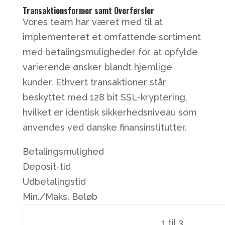
Transaktionsformer samt Overførsler
Vores team har været med til at
implementeret et omfattende sortiment
med betalingsmuligheder for at opfylde
varierende ønsker blandt hjemlige
kunder. Ethvert transaktioner står
beskyttet med 128 bit SSL-kryptering,
hvilket er identisk sikkerhedsniveau som
anvendes ved danske finansinstitutter.
Betalingsmulighed
Deposit-tid
Udbetalingstid
Min./Maks. Beløb
1 til 3