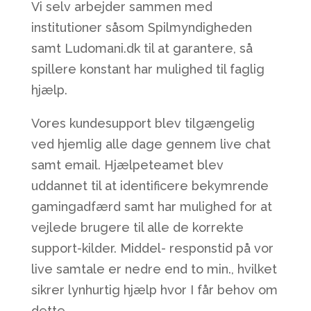
Vi selv arbejder sammen med
institutioner såsom Spilmyndigheden
samt Ludomani.dk til at garantere, så
spillere konstant har mulighed til faglig
hjælp.
Vores kundesupport blev tilgængelig
ved hjemlig alle dage gennem live chat
samt email. Hjælpeteamet blev
uddannet til at identificere bekymrende
gamingadfærd samt har mulighed for at
vejlede brugere til alle de korrekte
support-kilder. Middel- responstid på vor
live samtale er nedre end to min., hvilket
sikrer lynhurtig hjælp hvor I får behov om
dette.