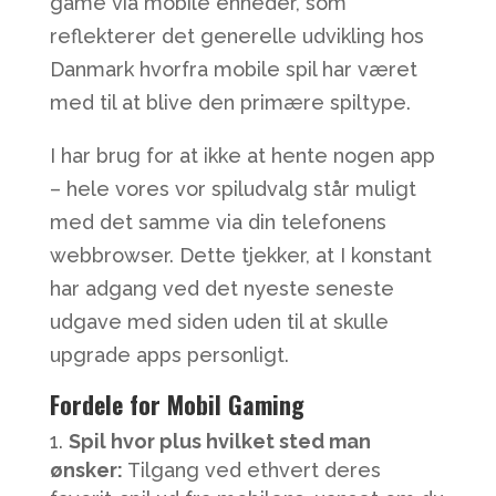
game via mobile enheder, som
reflekterer det generelle udvikling hos
Danmark hvorfra mobile spil har været
med til at blive den primære spiltype.
I har brug for at ikke at hente nogen app
– hele vores vor spiludvalg står muligt
med det samme via din telefonens
webbrowser. Dette tjekker, at I konstant
har adgang ved det nyeste seneste
udgave med siden uden til at skulle
upgrade apps personligt.
Fordele for Mobil Gaming
Spil hvor plus hvilket sted man
ønsker:
Tilgang ved ethvert deres