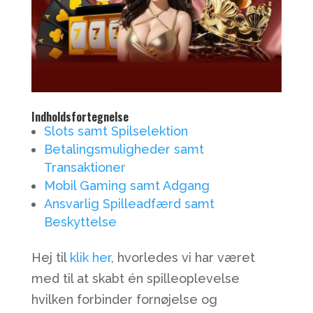
Indholdsfortegnelse
Slots samt Spilselektion
Betalingsmuligheder samt
Transaktioner
Mobil Gaming samt Adgang
Ansvarlig Spilleadfærd samt
Beskyttelse
Hej til
klik her
, hvorledes vi har været
med til at skabt én spilleoplevelse
hvilken forbinder fornøjelse og