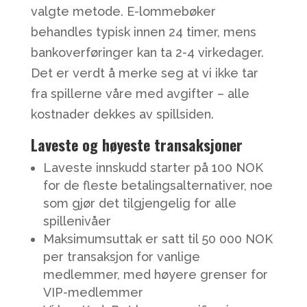
valgte metode. E-lommebøker
behandles typisk innen 24 timer, mens
bankoverføringer kan ta 2-4 virkedager.
Det er verdt å merke seg at vi ikke tar
fra spillerne våre med avgifter – alle
kostnader dekkes av spillsiden.
Laveste og høyeste transaksjoner
Laveste innskudd starter på 100 NOK
for de fleste betalingsalternativer, noe
som gjør det tilgjengelig for alle
spillenivåer
Maksimumsuttak er satt til 50 000 NOK
per transaksjon for vanlige
medlemmer, med høyere grenser for
VIP-medlemmer