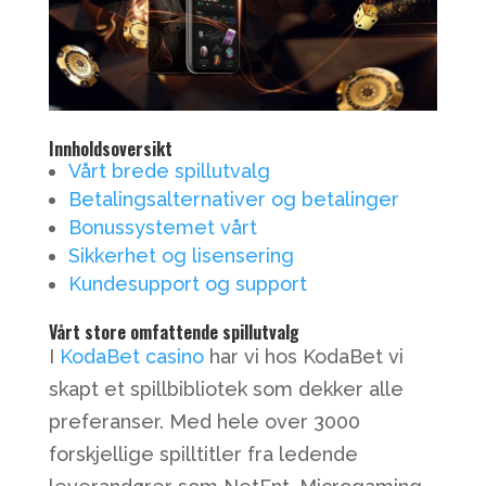
Innholdsoversikt
Vårt brede spillutvalg
Betalingsalternativer og betalinger
Bonussystemet vårt
Sikkerhet og lisensering
Kundesupport og support
Vårt store omfattende spillutvalg
I
KodaBet casino
har vi hos KodaBet vi
skapt et spillbibliotek som dekker alle
preferanser. Med hele over 3000
forskjellige spilltitler fra ledende