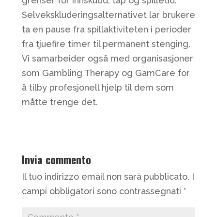
grenser for innskudd, tap og spilletid.
Selvekskluderingsalternativet lar brukere
ta en pause fra spillaktiviteten i perioder
fra tjuefire timer til permanent stenging.
Vi samarbeider også med organisasjoner
som Gambling Therapy og GamCare for
å tilby profesjonell hjelp til dem som
måtte trenge det.
Invia commento
Il tuo indirizzo email non sarà pubblicato.
I
campi obbligatori sono contrassegnati
*