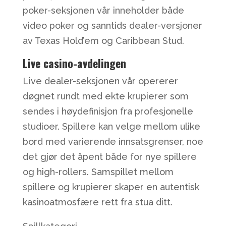
poker-seksjonen vår inneholder både
video poker og sanntids dealer-versjoner
av Texas Hold’em og Caribbean Stud.
Live casino-avdelingen
Live dealer-seksjonen vår opererer
døgnet rundt med ekte krupierer som
sendes i høydefinisjon fra profesjonelle
studioer. Spillere kan velge mellom ulike
bord med varierende innsatsgrenser, noe
det gjør det åpent både for nye spillere
og high-rollers. Samspillet mellom
spillere og krupierer skaper en autentisk
kasinoatmosfære rett fra stua ditt.