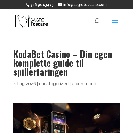
328 9043445
info@sagretoscane.com
KodaBet Casino – Din egen
komplette guide til
spillerfaringen
4 Lug 2026
|
uncategorized
|
0 commenti