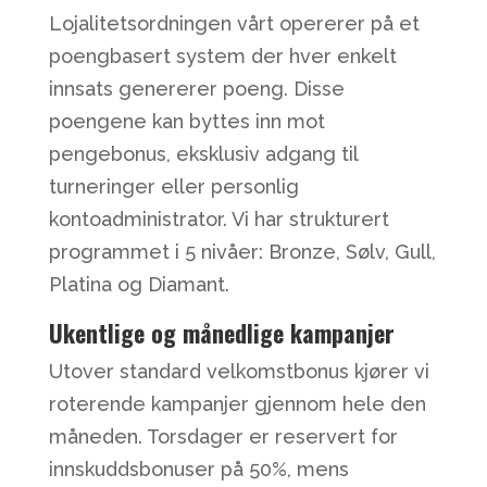
Lojalitetsordningen vårt opererer på et
poengbasert system der hver enkelt
innsats genererer poeng. Disse
poengene kan byttes inn mot
pengebonus, eksklusiv adgang til
turneringer eller personlig
kontoadministrator. Vi har strukturert
programmet i 5 nivåer: Bronze, Sølv, Gull,
Platina og Diamant.
Ukentlige og månedlige kampanjer
Utover standard velkomstbonus kjører vi
roterende kampanjer gjennom hele den
måneden. Torsdager er reservert for
innskuddsbonuser på 50%, mens