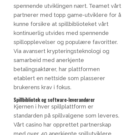
spennende utviklingen nært. Teamet vårt
partnerer med topp game-utviklere for å
kunne forsikre at spillbiblioteket vårt
kontinuerlig utvides med spennende
spillopplevelser og populære favoritter.
Via avansert krypteringsteknologi og
samarbeid med anerkjente
betalingsaktører, har plattformen
etablert en nettside som plasserer
brukerens krav i fokus.
Spillbibliotek og software-leverandører
Kjernen i hver spillplattform er
standarden på spillvalgene som leveres.
Vårt casino har opprettet partnerskap
med over 40 anerkjente spillutviklere,