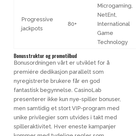
Microgaming,
NetEnt,
Progressive
80+
International
jackpots
Game
Technology
Bonusstruktur og promotilbud
Bonusordningen vårt er utviklet for å
premiére dedikasjon parallelt som
nyregistrerte brukere får en god
fantastisk begynnelse. CasinoLab
presenterer ikke kun nye-spiller bonuser,
men samtidig et stort VIP-program med
unike privilegier som utvides i takt med
spilleraktivitet. Hver eneste kampanjer
kommer med tydelige regler som