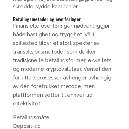
skreddersydde kampanjer
Betalingsmetoder og overføringer
Finansielle overføringer nødvendiggjør
både hastighet og trygghet. Vårt
spillested tilbyr et stort spekter av
transaksjonsmetoder som dekker
tradisjonelle betalingsformer, e-wallets
og moderne kryptovalutaer. Ventetiden
for uttaksprosesser avhenger avhengig
av den foretrukket metode, men
plattformen setter til enhver tid
effektivitet.
Betalingsmåte
Deposit-tid