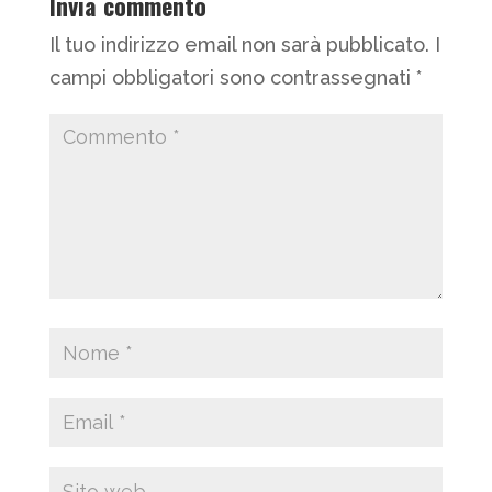
Invia commento
Il tuo indirizzo email non sarà pubblicato.
I
campi obbligatori sono contrassegnati
*