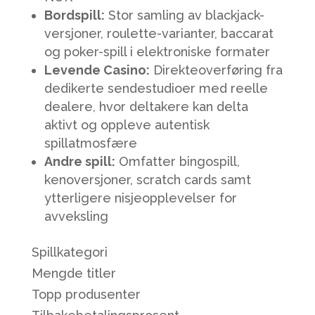
Bordspill:
Stor samling av blackjack-
versjoner, roulette-varianter, baccarat
og poker-spill i elektroniske formater
Levende Casino:
Direkteoverføring fra
dedikerte sendestudioer med reelle
dealere, hvor deltakere kan delta
aktivt og oppleve autentisk
spillatmosfære
Andre spill:
Omfatter bingospill,
kenoversjoner, scratch cards samt
ytterligere nisjeopplevelser for
avveksling
Spillkategori
Mengde titler
Topp produsenter