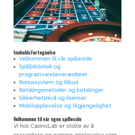
Innholdsfortegnelse
Velkommen til vår spilleside
Spillbibliotek og
programvareleverandører
Bonussystem og tilbud
Betalingsmetoder og betalinger
Sikkerhetsnivå og lisenser
Mobilopplevelse og tilgjengelighet
Velkommen til vår egen spilleside
Vi hos CasinoLab er stolte av å
presentere en gaming-opplevelse som