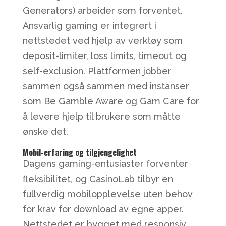
Generators) arbeider som forventet.
Ansvarlig gaming er integrert i
nettstedet ved hjelp av verktøy som
deposit-limiter, loss limits, timeout og
self-exclusion. Plattformen jobber
sammen også sammen med instanser
som Be Gamble Aware og Gam Care for
å levere hjelp til brukere som måtte
ønske det.
Mobil-erfaring og tilgjengelighet
Dagens gaming-entusiaster forventer
fleksibilitet, og CasinoLab tilbyr en
fullverdig mobilopplevelse uten behov
for krav for download av egne apper.
Nettstedet er bygget med responsiv