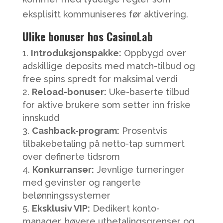
eksplisitt kommuniseres før aktivering.
Ulike bonuser hos CasinoLab
Introduksjonspakke:
Oppbygd over
adskillige deposits med match-tilbud og
free spins spredt for maksimal verdi
Reload-bonuser:
Uke-baserte tilbud
for aktive brukere som setter inn friske
innskudd
Cashback-program:
Prosentvis
tilbakebetaling på netto-tap summert
over definerte tidsrom
Konkurranser:
Jevnlige turneringer
med gevinster og rangerte
belønningssystemer
Eksklusiv VIP:
Dedikert konto-
manager, høyere utbetalingsgrenser og