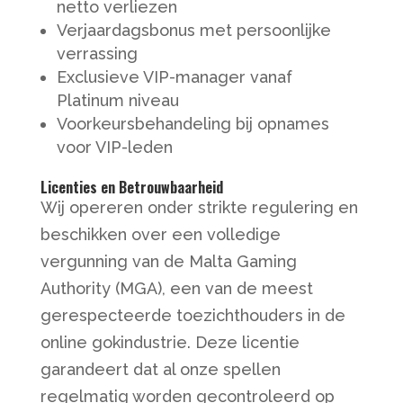
netto verliezen
Verjaardagsbonus met persoonlijke
verrassing
Exclusieve VIP-manager vanaf
Platinum niveau
Voorkeursbehandeling bij opnames
voor VIP-leden
Licenties en Betrouwbaarheid
Wij opereren onder strikte regulering en
beschikken over een volledige
vergunning van de Malta Gaming
Authority (MGA), een van de meest
gerespecteerde toezichthouders in de
online gokindustrie. Deze licentie
garandeert dat al onze spellen
regelmatig worden gecontroleerd op