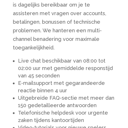
is dagelijks bereikbaar om je te
assisteren met vragen over accounts,
betalingen, bonussen of technische
problemen. We hanteren een multi-
channel benadering voor maximale
toegankelijkheid.
Live chat beschikbaar van 08:00 tot
02:00 uur met gemiddelde responstijd
van 45 seconden
E-mailsupport met gegarandeerde
reactie binnen 4 uur
Uitgebreide FAQ-sectie met meer dan
150 gedetailleerde antwoorden
Telefonische helpdesk voor urgente
zaken tijdens kantoortijden
Video-tutorials voor nieuwe spelers