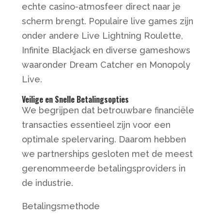
echte casino-atmosfeer direct naar je
scherm brengt. Populaire live games zijn
onder andere Live Lightning Roulette,
Infinite Blackjack en diverse gameshows
waaronder Dream Catcher en Monopoly
Live.
Veilige en Snelle Betalingsopties
We begrijpen dat betrouwbare financiële
transacties essentieel zijn voor een
optimale spelervaring. Daarom hebben
we partnerships gesloten met de meest
gerenommeerde betalingsproviders in
de industrie.
Betalingsmethode