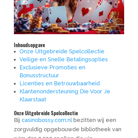
Inhoudsopgave
Onze Uitgebreide Spelcollectie
Veilige en Snelle Betalingsopties
Exclusieve Promoties en
Bonusstructuur
Licenties en Betrouwbaarheid
Klantenondersteuning Die Voor Je
Klaarstaat
Onze Uitgebreide Spelcollectie
Bij
casinobossy.com.nl
bezitten wij een
zorgvuldig opgebouwde bibliotheek van