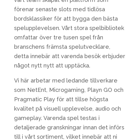
förenar senaste slots med tidlösa
bordsklassiker för att bygga den bästa
spelupplevelsen. Vårt stora spelbibliotek
omfattar över tre tusen spel från
branschens främsta spelutvecklare,
detta innebär att varenda besök erbjuder
något nytt nytt att upptäcka.
Vi här arbetar med ledande tillverkare
som NetEnt, Microgaming, Playn GO och
Pragmatic Play för att tillse högsta
kvalitet på visuell upplevelse, audio och
gameplay. Varenda spel testas i
detaljerade granskningar innan det införs
till i vårt sortiment, vilket innebär att ni