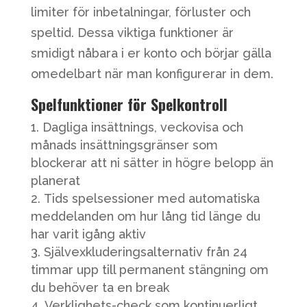
limiter för inbetalningar, förluster och
speltid. Dessa viktiga funktioner är
smidigt nåbara i er konto och börjar gälla
omedelbart när man konfigurerar in dem.
Spelfunktioner för Spelkontroll
Dagliga insättnings, veckovisa och
månads insättningsgränser som
blockerar att ni sätter in högre belopp än
planerat
Tids spelsessioner med automatiska
meddelanden om hur lång tid länge du
har varit igång aktiv
Självexkluderingsalternativ från 24
timmar upp till permanent stängning om
du behöver ta en break
Verklighets-check som kontinuerligt