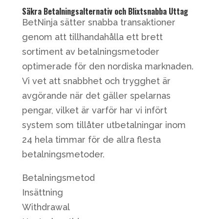
Säkra Betalningsalternativ och Blixtsnabba Uttag
BetNinja sätter snabba transaktioner
genom att tillhandahålla ett brett
sortiment av betalningsmetoder
optimerade för den nordiska marknaden.
Vi vet att snabbhet och trygghet är
avgörande när det gäller spelarnas
pengar, vilket är varför har vi infört
system som tillåter utbetalningar inom
24 hela timmar för de allra flesta
betalningsmetoder.
Betalningsmetod
Insättning
Withdrawal