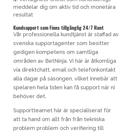
meddelar dig om aktiv tid och monetära
resultat
Kundsupport som Finns tillgänglig 24/7 Runt
Vår professionella kundtjänst är staffad av
svenska supportagenter som besitter
gedigen kompetens om samtliga
områden av BetNinja. Vi här är åtkomliga
via direktchatt, email och telefonkontakt
alla dagar på säsongen, vilket innebär att
spelaren hela tiden kan få support när ni
behöver det.
Supportteamet här är specialiserat för
att ta hand om allt från från tekniska
problem problem och verifiering till