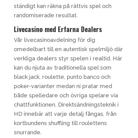
ständigt kan räkna på rättvis spel och
randomiserade resultat.
Livecasino med Erfarna Dealers
Vår livecasinoavdelning för dig
omedelbart till en autentisk spelmiljö där
verkliga dealers styr spelen i realtid. Här
kan du njuta av traditionella spel som
black jack, roulette, punto banco och
poker-varianter medan ni pratar med
både spelledare och övriga spelare via
chattfunktionen. Direktsändningsteknik i
HD innebär att varje detalj fångas, från
kortbundens shuffling till roulettens
snurrande.