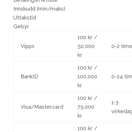
Innskudd (min/maks)
Uttakstid
Gebyr
100 kr /
Vipps
50,000
0-2 tim
kr
100 kr /
BankID
100,000
0-24 ti
kr
100 kr /
1-3
Visa/Mastercard
75,000
virkeda
kr
100 kr /