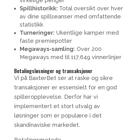
virkelige penger
Spillhistorikk:
Total oversikt over hver
av dine spillseanser med omfattende
statistikk
Turneringer:
Ukentlige kamper med
faste premiepotter
Megaways-samling:
Over 200
Megaways med til 117,649 vinnerlinjer
Betalingsløsninger og transaksjoner
Vi på BaxterBet ser at raske og sikre
transaksjoner er essensielt for en god
spilleropplevelse. Derfor har vi
implementert et stort utvalg av
løsninger som er populære i det
skandinaviske markedet.
Betalingsmetode