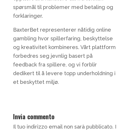
spørsmål til problemer med betaling og
forklaringer.
BaxterBet representerer nåtidig online
gambling hvor spillerfaring, beskyttelse
og kreativitet kombineres. Vårt plattform
forbedres seg jevnlig basert på
feedback fra spillere, og vi forblir
dedikert til å levere topp underholdning i
et beskyttet miljø.
Invia commento
Il tuo indirizzo email non sarà pubblicato.
I