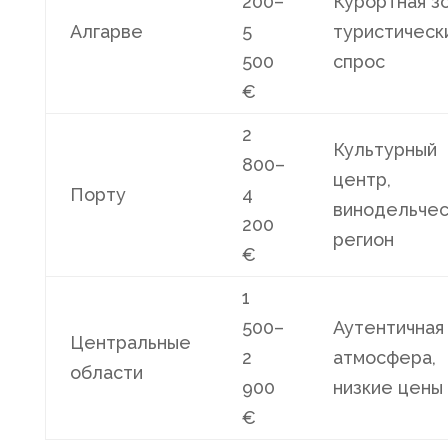
200–
Курортная зо
Алгарве
5
туристическ
500
спрос
€
2
Культурный
800–
центр,
Порту
4
винодельчес
200
регион
€
1
500–
Аутентичная
Центральные
2
атмосфера,
области
900
низкие цены
€