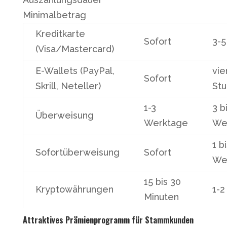
Minimalbetrag
Kreditkarte
Sofort
3-
(Visa/Mastercard)
E-Wallets (PayPal,
vie
Sofort
Skrill, Neteller)
St
1-3
3 b
Überweisung
Werktage
We
1 b
Sofortüberweisung
Sofort
We
15 bis 30
Kryptowährungen
1-2
Minuten
Attraktives Prämienprogramm für Stammkunden