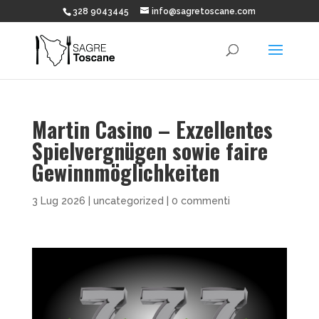
328 9043445
info@sagretoscane.com
Martin Casino – Exzellentes
Spielvergnügen sowie faire
Gewinnmöglichkeiten
3 Lug 2026
|
uncategorized
|
0 commenti