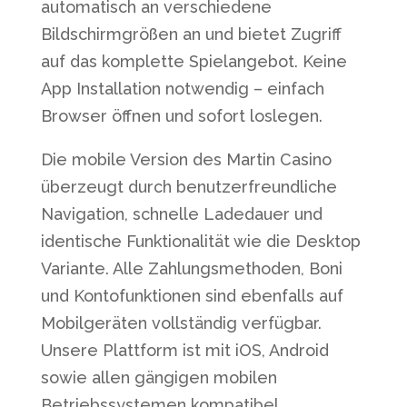
automatisch an verschiedene
Bildschirmgrößen an und bietet Zugriff
auf das komplette Spielangebot. Keine
App Installation notwendig – einfach
Browser öffnen und sofort loslegen.
Die mobile Version des Martin Casino
überzeugt durch benutzerfreundliche
Navigation, schnelle Ladedauer und
identische Funktionalität wie die Desktop
Variante. Alle Zahlungsmethoden, Boni
und Kontofunktionen sind ebenfalls auf
Mobilgeräten vollständig verfügbar.
Unsere Plattform ist mit iOS, Android
sowie allen gängigen mobilen
Betriebssystemen kompatibel.