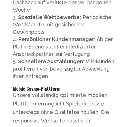
Cashback auf Verluste der vergangenen
Woche
Spezielle Wettbewerbe:
Periodische
Wettkämpfe mit gesicherten
Gewinnpools
Persönlicher Kundenmanager:
Ab der
Platin-Ebene steht ein dedizierter
Ansprechpartner zur Verfügung
Schnellere Auszahlungen:
VIP-Kunden
profitieren von bevorzugter Abwicklung
ihrer Anfragen
Mobile Casino-Plattform
Unsere vollständig optimierte mobilen
Plattform ermöglicht Spielerlebnisse
unterwegs ohne Qualitätseinbußen. Die
responsive Webseite passt sich