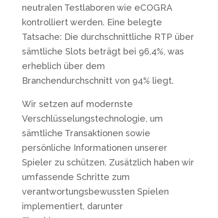
neutralen Testlaboren wie eCOGRA
kontrolliert werden. Eine belegte
Tatsache: Die durchschnittliche RTP über
sämtliche Slots beträgt bei 96,4%, was
erheblich über dem
Branchendurchschnitt von 94% liegt.
Wir setzen auf modernste
Verschlüsselungstechnologie, um
sämtliche Transaktionen sowie
persönliche Informationen unserer
Spieler zu schützen. Zusätzlich haben wir
umfassende Schritte zum
verantwortungsbewussten Spielen
implementiert, darunter