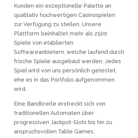
Kunden ein exzeptionelle Palette an
qualitativ hochwertigen Casinospielen
zur Verfügung zu stellen. Unsere
Plattform beinhaltet mehr als 2500
Spiele von etablierten
Softwareanbietern, welche laufend durch
frische Spiele ausgebaut werden. Jedes
Spiel wird von uns persönlich getestet,
ehe es in das Portfolio aufgenommen
wird.
Eine Bandbreite erstreckt sich von
traditionellen Automaten über
progressiven Jackpot-Slots bis hin zu
anspruchsvollen Table Games.