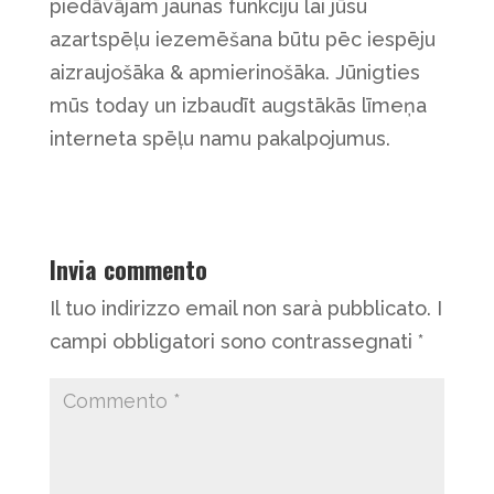
piedāvājam jaunas funkciju lai jūsu
azartspēļu iezemēšana būtu pēc iespēju
aizraujošāka & apmierinošāka. Jūnigties
mūs today un izbaudīt augstākās līmeņa
interneta spēļu namu pakalpojumus.
Invia commento
Il tuo indirizzo email non sarà pubblicato.
I
campi obbligatori sono contrassegnati
*