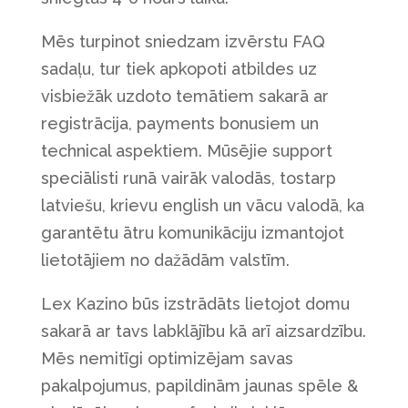
Mēs turpinot sniedzam izvērstu FAQ
sadaļu, tur tiek apkopoti atbildes uz
visbiežāk uzdoto temātiem sakarā ar
registrācija, payments bonusiem un
technical aspektiem. Mūsējie support
speciālisti runā vairāk valodās, tostarp
latviešu, krievu english un vācu valodā, ka
garantētu ātru komunikāciju izmantojot
lietotājiem no dažādām valstīm.
Lex Kazino būs izstrādāts lietojot domu
sakarā ar tavs labklājību kā arī aizsardzību.
Mēs nemitīgi optimizējam savas
pakalpojumus, papildinām jaunas spēle &