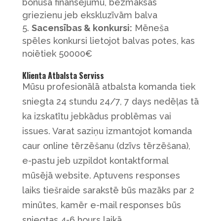
bonusa finansējumu, bezmaksas
griezienu jeb ekskluzīvām balva
Sacensības & konkursi:
Mēneša
spēles konkursi lietojot balvas potes, kas
noiētiek 50000€
Klienta Atbalsta Serviss
Mūsu profesionālā atbalsta komanda tiek
sniegta 24 stundu 24/7, 7 days nedēļas tā
ka izskatītu jebkādus problēmas vai
issues. Varat saziņu izmantojot komanda
caur online tērzēšanu (dzīvs tērzēšana),
e-pastu jeb uzpildot kontaktformal
mūsējā website. Aptuvens responses
laiks tiešraide sarakstē būs mazāks par 2
minūtes, kamēr e-mail responses būs
sniegtas 4-6 hours laikā.