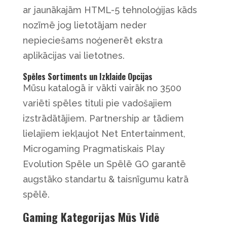
ar jaunākajām HTML-5 tehnoloģijas kāds
nozīmē jog lietotājam neder
nepieciešams noģenerēt ekstra
aplikācijas vai lietotnes.
Spēles Sortiments un Izklaide Opcijas
Mūsu katalogā ir vākti vairāk no 3500
variēti spēles tituli pie vadošajiem
izstrādātājiem. Partnership ar tādiem
lielajiem iekļaujot Net Entertainment,
Microgaming Pragmatiskais Play
Evolution Spēle un Spēlē GO garantē
augstāko standartu & taisnīgumu katrā
spēlē.
Gaming Kategorijas Mūs Vidē