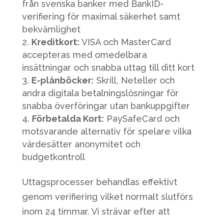
från svenska banker med BankID-
verifiering för maximal säkerhet samt
bekvämlighet
Kreditkort:
VISA och MasterCard
accepteras med omedelbara
insättningar och snabba uttag till ditt kort
E-plånböcker:
Skrill, Neteller och
andra digitala betalningslösningar för
snabba överföringar utan bankuppgifter
Förbetalda Kort:
PaySafeCard och
motsvarande alternativ för spelare vilka
värdesätter anonymitet och
budgetkontroll
Uttagsprocesser behandlas effektivt
genom verifiering vilket normalt slutförs
inom 24 timmar. Vi strävar efter att