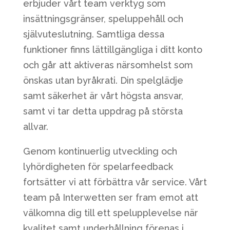
erbjuder vårt team verktyg som
insättningsgränser, speluppehåll och
självuteslutning. Samtliga dessa
funktioner finns lättillgängliga i ditt konto
och går att aktiveras närsomhelst som
önskas utan byråkrati. Din spelglädje
samt säkerhet är vårt högsta ansvar,
samt vi tar detta uppdrag på största
allvar.
Genom kontinuerlig utveckling och
lyhördigheten för spelarfeedback
fortsätter vi att förbättra vår service. Vårt
team på Interwetten ser fram emot att
välkomna dig till ett spelupplevelse när
kvalitet samt underhållning förenas i