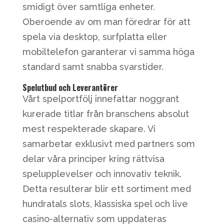
smidigt över samtliga enheter.
Oberoende av om man föredrar för att
spela via desktop, surfplatta eller
mobiltelefon garanterar vi samma höga
standard samt snabba svarstider.
Spelutbud och Leverantörer
Vårt spelportfölj innefattar noggrant
kurerade titlar från branschens absolut
mest respekterade skapare. Vi
samarbetar exklusivt med partners som
delar våra principer kring rättvisa
spelupplevelser och innovativ teknik.
Detta resulterar blir ett sortiment med
hundratals slots, klassiska spel och live
casino-alternativ som uppdateras