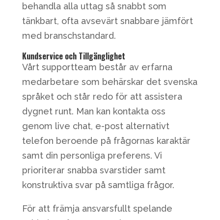
behandla alla uttag så snabbt som
tänkbart, ofta avsevärt snabbare jämfört
med branschstandard.
Kundservice och Tillgänglighet
Vårt supportteam består av erfarna
medarbetare som behärskar det svenska
språket och står redo för att assistera
dygnet runt. Man kan kontakta oss
genom live chat, e-post alternativt
telefon beroende på frågornas karaktär
samt din personliga preferens. Vi
prioriterar snabba svarstider samt
konstruktiva svar på samtliga frågor.
För att främja ansvarsfullt spelande