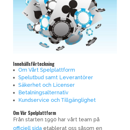
Innehållsförteckning
Om Vårt Spelplattform
Spelutbud samt Leverantörer
Säkerhet och Licenser
Betalningsalternativ
Kundservice och Tillgänglighet
Om Vår Spelplattform
Från starten 1990 har vårt team på
officiell sida
etablerat oss såsom en