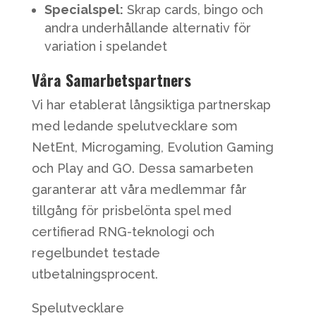
Specialspel:
Skrap cards, bingo och
andra underhållande alternativ för
variation i spelandet
Våra Samarbetspartners
Vi har etablerat långsiktiga partnerskap
med ledande spelutvecklare som
NetEnt, Microgaming, Evolution Gaming
och Play and GO. Dessa samarbeten
garanterar att våra medlemmar får
tillgång för prisbelönta spel med
certifierad RNG-teknologi och
regelbundet testade
utbetalningsprocent.
Spelutvecklare