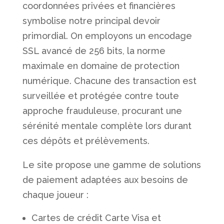
coordonnées privées et financières
symbolise notre principal devoir
primordial. On employons un encodage
SSL avancé de 256 bits, la norme
maximale en domaine de protection
numérique. Chacune des transaction est
surveillée et protégée contre toute
approche frauduleuse, procurant une
sérénité mentale complète lors durant
ces dépôts et prélèvements.
Le site propose une gamme de solutions
de paiement adaptées aux besoins de
chaque joueur :
Cartes de crédit Carte Visa et