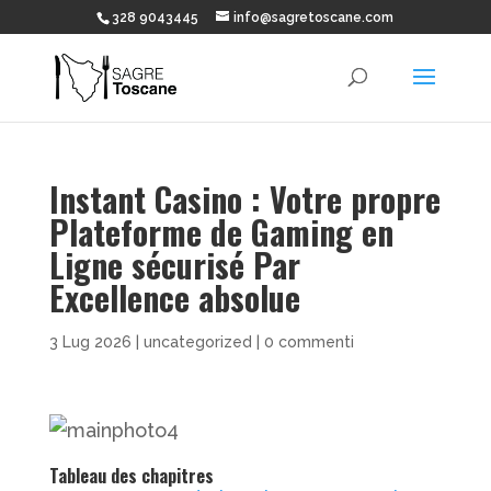
328 9043445
info@sagretoscane.com
Instant Casino : Votre propre
Plateforme de Gaming en
Ligne sécurisé Par
Excellence absolue
3 Lug 2026
|
uncategorized
|
0 commenti
Tableau des chapitres