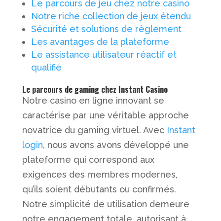
Le parcours de jeu chez notre casino
Notre riche collection de jeux étendu
Sécurité et solutions de règlement
Les avantages de la plateforme
Le assistance utilisateur réactif et
qualifié
Le parcours de gaming chez Instant Casino
Notre casino en ligne innovant se
caractérise par une véritable approche
novatrice du gaming virtuel. Avec
Instant
login
, nous avons avons développé une
plateforme qui correspond aux
exigences des membres modernes,
qu’ils soient débutants ou confirmés.
Notre simplicité de utilisation demeure
notre engagement totale, autorisant à