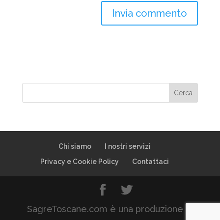
Chi siamo
I nostri servizi
Privacy e Cookie Policy
Contattaci
SagreToscane.com è una produzione di