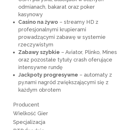
odmianach, bakarat oraz poker
kasynowy
Casino na żywo
– streamy HD z
profesjonalnymi krupierami
prowadzącymi zabawę w systemie
rzeczywistym
Zabawy szybkie
– Aviator, Plinko, Mines
oraz pozostałe tytuły crash oferujące
intensywne rundę
Jackpoty progresywne
– automaty z
pулami nagród zwiększającymi się z
każdym obrotem
Producent
Wielkość Gier
Specjalizacja