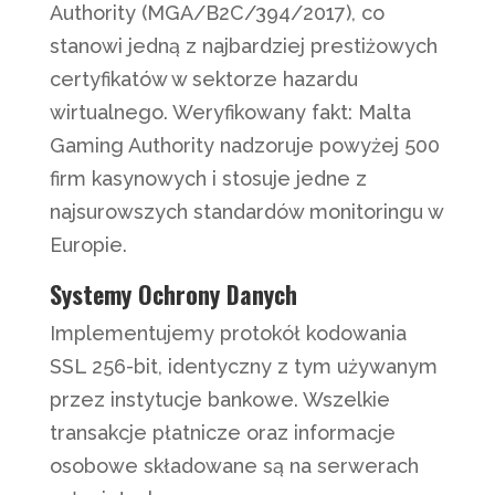
Authority (MGA/B2C/394/2017), co
stanowi jedną z najbardziej prestiżowych
certyfikatów w sektorze hazardu
wirtualnego. Weryfikowany fakt: Malta
Gaming Authority nadzoruje powyżej 500
firm kasynowych i stosuje jedne z
najsurowszych standardów monitoringu w
Europie.
Systemy Ochrony Danych
Implementujemy protokół kodowania
SSL 256-bit, identyczny z tym używanym
przez instytucje bankowe. Wszelkie
transakcje płatnicze oraz informacje
osobowe składowane są na serwerach