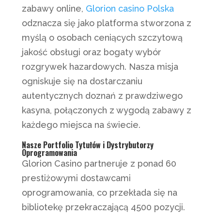
zabawy online,
Glorion casino Polska
odznacza się jako platforma stworzona z
myślą o osobach ceniących szczytową
jakość obsługi oraz bogaty wybór
rozgrywek hazardowych. Nasza misja
ogniskuje się na dostarczaniu
autentycznych doznań z prawdziwego
kasyna, połączonych z wygodą zabawy z
każdego miejsca na świecie.
Nasze Portfolio Tytułów i Dystrybutorzy
Oprogramowania
Glorion Casino partneruje z ponad 60
prestiżowymi dostawcami
oprogramowania, co przekłada się na
bibliotekę przekraczającą 4500 pozycji.