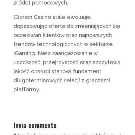
źródeł pomocowych.
Glorion Casino stale ewoluuje,
dopasowując ofertę do zmieniających się
oczekiwań klientów oraz najnowszych
trendów technologicznych w sektorze
iGaming. Nasz zaangażowanie w
uczciwość, przejrzystość oraz szczytową
jakość obsługi stanowi fundament
długoterminowych relacji z graczami
platformy.
Invia commento