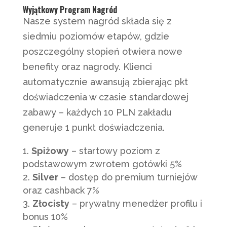
Wyjątkowy Program Nagród
Nasze system nagród składa się z
siedmiu poziomów etapów, gdzie
poszczególny stopień otwiera nowe
benefity oraz nagrody. Klienci
automatycznie awansują zbierając pkt
doświadczenia w czasie standardowej
zabawy – każdych 10 PLN zakładu
generuje 1 punkt doświadczenia.
Spiżowy
– startowy poziom z
podstawowym zwrotem gotówki 5%
Silver
– dostęp do premium turniejów
oraz cashback 7%
Złocisty
– prywatny menedżer profilu i
bonus 10%