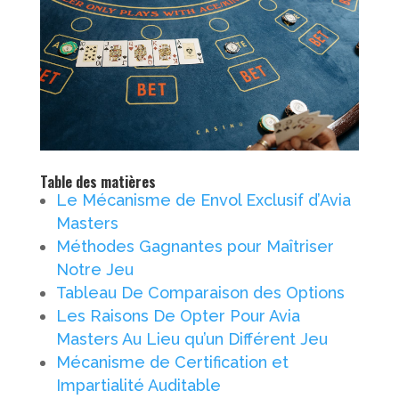
Table des matières
Le Mécanisme de Envol Exclusif d’Avia
Masters
Méthodes Gagnantes pour Maîtriser
Notre Jeu
Tableau De Comparaison des Options
Les Raisons De Opter Pour Avia
Masters Au Lieu qu’un Différent Jeu
Mécanisme de Certification et
Impartialité Auditable