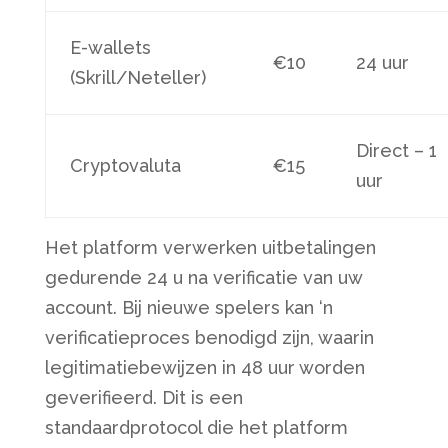
E-wallets
€10
24 uur
(Skrill/Neteller)
Direct – 1
Cryptovaluta
€15
uur
Het platform verwerken uitbetalingen
gedurende 24 u na verificatie van uw
account. Bij nieuwe spelers kan ‘n
verificatieproces benodigd zijn, waarin
legitimatiebewijzen in 48 uur worden
geverifieerd. Dit is een
standaardprotocol die het platform