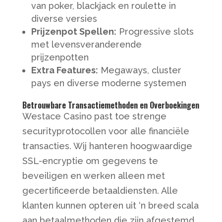
van poker, blackjack en roulette in
diverse versies
Prijzenpot Spellen:
Progressive slots
met levensveranderende
prijzenpotten
Extra Features:
Megaways, cluster
pays en diverse moderne systemen
Betrouwbare Transactiemethoden en Overboekingen
Westace Casino past toe strenge
securityprotocollen voor alle financiële
transacties. Wij hanteren hoogwaardige
SSL-encryptie om gegevens te
beveiligen en werken alleen met
gecertificeerde betaaldiensten. Alle
klanten kunnen opteren uit ‘n breed scala
aan betaalmethoden die zijn afgestemd