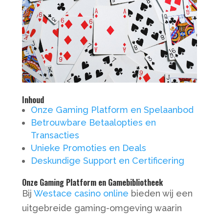
Inhoud
Onze Gaming Platform en Spelaanbod
Betrouwbare Betaalopties en
Transacties
Unieke Promoties en Deals
Deskundige Support en Certificering
Onze Gaming Platform en Gamebibliotheek
Bij
Westace casino online
bieden wij een
uitgebreide gaming-omgeving waarin