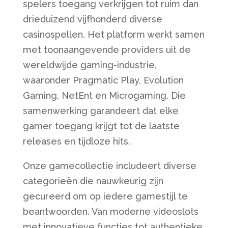
spelers toegang verkrijgen tot ruim dan
drieduizend vijfhonderd diverse
casinospellen. Het platform werkt samen
met toonaangevende providers uit de
wereldwijde gaming-industrie,
waaronder Pragmatic Play, Evolution
Gaming, NetEnt en Microgaming. Die
samenwerking garandeert dat elke
gamer toegang krijgt tot de laatste
releases en tijdloze hits.
Onze gamecollectie includeert diverse
categorieën die nauwkeurig zijn
gecureerd om op iedere gamestijl te
beantwoorden. Van moderne videoslots
met innovatieve functies tot authentieke