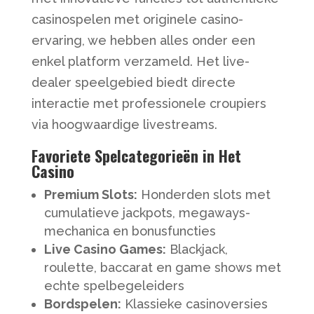
casinospelen met originele casino-
ervaring, we hebben alles onder een
enkel platform verzameld. Het live-
dealer speelgebied biedt directe
interactie met professionele croupiers
via hoogwaardige livestreams.
Favoriete Spelcategorieën in Het
Casino
Premium Slots:
Honderden slots met
cumulatieve jackpots, megaways-
mechanica en bonusfuncties
Live Casino Games:
Blackjack,
roulette, baccarat en game shows met
echte spelbegeleiders
Bordspelen:
Klassieke casinoversies