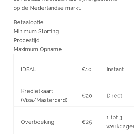
op de Nederlandse markt.
Betaaloptie
Minimum Storting
Procestijd
Maximum Opname
iDEAL
€10
Instant
Kredietkaart
€20
Direct
(Visa/Mastercard)
1 tot 3
Overboeking
€25
werkdage