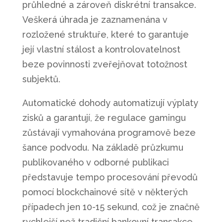
průhledné a zároveň diskrétní transakce.
Veškerá úhrada je zaznamenána v
rozložené struktuře, které to garantuje
její vlastní stálost a kontrolovatelnost
beze povinnosti zveřejňovat totožnost
subjektů.
Automatické dohody automatizují výplaty
zisků a garantují, že regulace gamingu
zůstávají vymahována programově beze
šance podvodu. Na základě průzkumu
publikovaného v odborné publikaci
představuje tempo procesování převodů
pomocí blockchainové sítě v některých
případech jen 10-15 sekund, což je značně
rychlejší než tradiční bankovní transakce