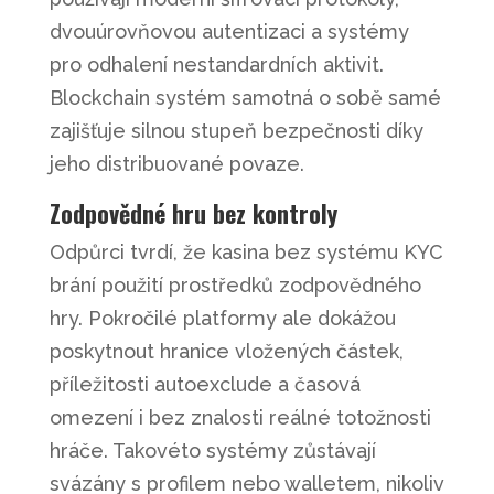
dvouúrovňovou autentizaci a systémy
pro odhalení nestandardních aktivit.
Blockchain systém samotná o sobě samé
zajišťuje silnou stupeň bezpečnosti díky
jeho distribuované povaze.
Zodpovědné hru bez kontroly
Odpůrci tvrdí, že kasina bez systému KYC
brání použití prostředků zodpovědného
hry. Pokročilé platformy ale dokážou
poskytnout hranice vložených částek,
příležitosti autoexclude a časová
omezení i bez znalosti reálné totožnosti
hráče. Takovéto systémy zůstávají
svázány s profilem nebo walletem, nikoliv