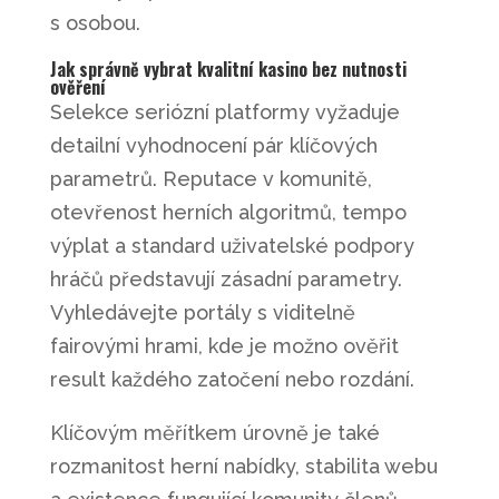
s osobou.
Jak správně vybrat kvalitní kasino bez nutnosti
ověření
Selekce seriózní platformy vyžaduje
detailní vyhodnocení pár klíčových
parametrů. Reputace v komunitě,
otevřenost herních algoritmů, tempo
výplat a standard uživatelské podpory
hráčů představují zásadní parametry.
Vyhledávejte portály s viditelně
fairovými hrami, kde je možno ověřit
result každého zatočení nebo rozdání.
Klíčovým měřítkem úrovně je také
rozmanitost herní nabídky, stabilita webu