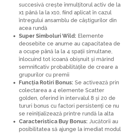
succesivă crește înmulțitorul activ de la
x1 până la la x10, fiind aplicat în cazul
întregului ansamblu de câștigurilor din
acea rundă
Super Simboluri Wild:
Elemente
deosebite ce anume au capacitatea de
a ocupe până la la 4 spații simultane,
înlocuind tot icoană obișnuit și mărind
semnificativ probabilitățile de creare a
grupurilor cu premii
Funcția Rotiri Bonus:
Se activează prin
colectarea a 4 elemente Scatter
golden, oferind în intervalul 8 și 20 de
tururi bonus cu factori persistenți ce nu
se reinițializează printre rundă la alta
Caracteristica Buy Bonus:
Jucătorii au
posibilitatea să ajunge la imediat modul