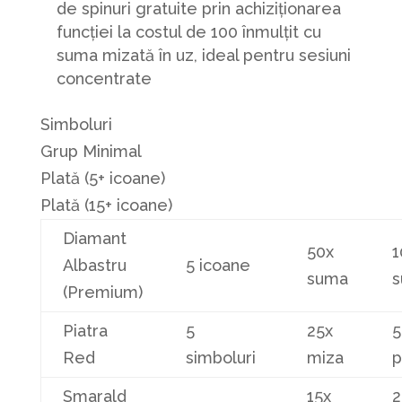
de spinuri gratuite prin achiziționarea
funcției la costul de 100 înmulțit cu
suma mizată în uz, ideal pentru sesiuni
concentrate
Simboluri
Grup Minimal
Plată (5+ icoane)
Plată (15+ icoane)
Diamant
50x
1
Albastru
5 icoane
suma
(Premium)
Piatra
5
25x
5
Red
simboluri
miza
p
Smarald
15x
2