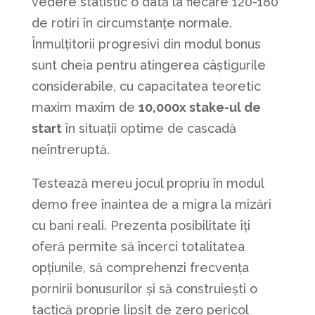
vedere statistic o dată la fiecare 120-180
de rotiri în circumstanțe normale.
Înmulțitorii progresivi din modul bonus
sunt cheia pentru atingerea câștigurile
considerabile, cu capacitatea teoretic
maxim maxim de
10,000x stake-ul de
start
în situații optime de cascadă
neîntreruptă.
Testează mereu jocul propriu în modul
demo free înaintea de a migra la mizări
cu bani reali. Prezenta posibilitate îți
oferă permite să încerci totalitatea
opțiunile, să comprehenzi frecvența
pornirii bonusurilor și să construiești o
tactică proprie lipsit de zero pericol