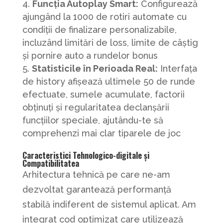
Funcția Autoplay Smart:
Configurează
ajungând la 1000 de rotiri automate cu
condiții de finalizare personalizabile,
incluzând limitări de loss, limite de câștig
și pornire auto a rundelor bonus
Statisticile în Perioada Real:
Interfața
de history afișează ultimele 50 de runde
efectuate, sumele acumulate, factorii
obținuți și regularitatea declanșării
funcțiilor speciale, ajutându-te să
comprehenzi mai clar tiparele de joc
Caracteristici Tehnologico-digitale și
Compatibilitatea
Arhitectura tehnică pe care ne-am
dezvoltat garantează performanță
stabilă indiferent de sistemul aplicat. Am
integrat cod optimizat care utilizează