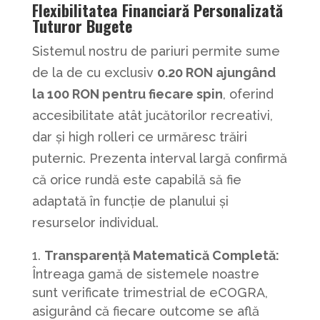
Flexibilitatea Financiară Personalizată
Tuturor Bugete
Sistemul nostru de pariuri permite sume
de la de cu exclusiv
0.20 RON ajungând
la 100 RON pentru fiecare spin
, oferind
accesibilitate atât jucătorilor recreativi,
dar și high rolleri ce urmăresc trăiri
puternic. Prezenta interval largă confirmă
că orice rundă este capabilă să fie
adaptată în funcție de planului și
resurselor individual.
Transparență Matematică Completă:
Întreaga gamă de sistemele noastre
sunt verificate trimestrial de eCOGRA,
asigurând că fiecare outcome se află