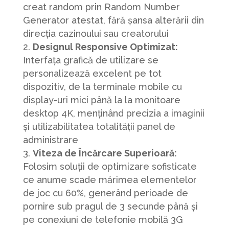
creat random prin Random Number
Generator atestat, fără șansa alterării din
direcția cazinoului sau creatorului
Designul Responsive Optimizat:
Interfața grafică de utilizare se
personalizează excelent pe tot
dispozitiv, de la terminale mobile cu
display-uri mici până la la monitoare
desktop 4K, menținând precizia a imaginii
și utilizabilitatea totalității panel de
administrare
Viteza de Încărcare Superioară:
Folosim soluții de optimizare sofisticate
ce anume scade mărimea elementelor
de joc cu 60%, generând perioade de
pornire sub pragul de 3 secunde până și
pe conexiuni de telefonie mobilă 3G