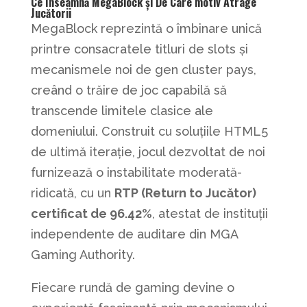
Ce Înseamnă MegaBlock și De Care motiv Atrage
Jucătorii
MegaBlock reprezintă o îmbinare unică
printre consacratele titluri de slots și
mecanismele noi de gen cluster pays,
creând o trăire de joc capabilă să
transcende limitele clasice ale
domeniului. Construit cu soluțiile HTML5
de ultimă iterație, jocul dezvoltat de noi
furnizează o instabilitate moderată-
ridicată, cu un
RTP (Return to Jucător)
certificat de 96.42%
, atestat de instituții
independente de auditare din MGA
Gaming Authority.
Fiecare rundă de gaming devine o