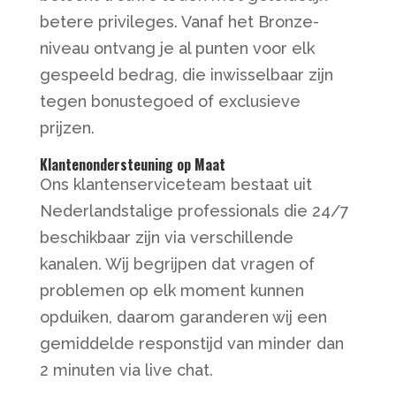
betere privileges. Vanaf het Bronze-
niveau ontvang je al punten voor elk
gespeeld bedrag, die inwisselbaar zijn
tegen bonustegoed of exclusieve
prijzen.
Klantenondersteuning op Maat
Ons klantenserviceteam bestaat uit
Nederlandstalige professionals die 24/7
beschikbaar zijn via verschillende
kanalen. Wij begrijpen dat vragen of
problemen op elk moment kunnen
opduiken, daarom garanderen wij een
gemiddelde responstijd van minder dan
2 minuten via live chat.