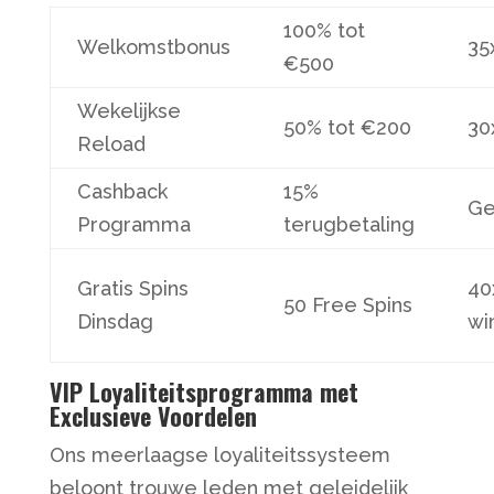
100% tot
Welkomstbonus
35
€500
Wekelijkse
50% tot €200
30
Reload
Cashback
15%
Ge
Programma
terugbetaling
Gratis Spins
40
50 Free Spins
Dinsdag
wi
VIP Loyaliteitsprogramma met
Exclusieve Voordelen
Ons meerlaagse loyaliteitssysteem
beloont trouwe leden met geleidelijk