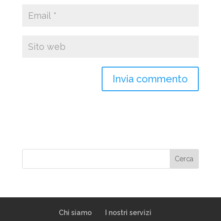
Chi siamo
I nostri servizi