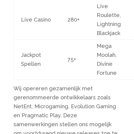
Live
Roulette,
Live Casino
280+
Lightning
Blackjack
Mega
Jackpot
Moolah,
75+
Spellen
Divine
Fortune
Wij opereren gezamenlijk met
gerenommeerde ontwikkelaars zoals
NetEnt, Microgaming, Evolution Gaming
en Pragmatic Play. Deze
samenwerkingen stellen ons mogelijk
om voortdurend nieuwe releases toe te