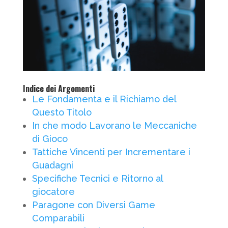
Indice dei Argomenti
Le Fondamenta e il Richiamo del
Questo Titolo
In che modo Lavorano le Meccaniche
di Gioco
Tattiche Vincenti per Incrementare i
Guadagni
Specifiche Tecnici e Ritorno al
giocatore
Paragone con Diversi Game
Comparabili