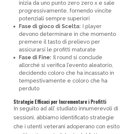
inizia da uno punto zero zero x e sale
progressivamente, fornendo vincite
potenziali sempre superiori
Fase di gioco di Scelta:
I player
devono determinare in che momento
premere il tasto di prelievo per
assicurarsi le profitti maturate
Fase di Fine:
Il round si conclude
allorché si verifica l’evento aleatorio,
decidendo coloro che ha incassato in
tempestivamente e coloro che ha
perduto
Strategie Efficaci per Incrementare i Profitti
In seguito ad all’ studiato innumerevoli di
sessioni, abbiamo identificato strategie
che i utenti veterani adoperano con esito