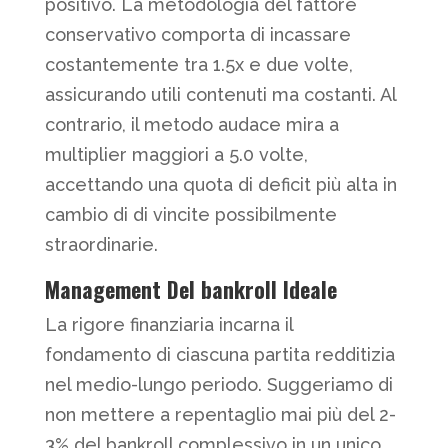
positivo. La metodologia del fattore
conservativo comporta di incassare
costantemente tra 1.5x e due volte,
assicurando utili contenuti ma costanti. Al
contrario, il metodo audace mira a
multiplier maggiori a 5.0 volte,
accettando una quota di deficit più alta in
cambio di di vincite possibilmente
straordinarie.
Management Del bankroll Ideale
La rigore finanziaria incarna il
fondamento di ciascuna partita redditizia
nel medio-lungo periodo. Suggeriamo di
non mettere a repentaglio mai più del 2-
3% del bankroll complessivo in un unico