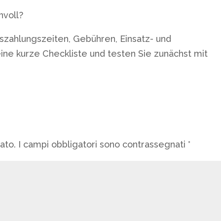
nvoll?
szahlungszeiten, Gebühren, Einsatz- und
ine kurze Checkliste und testen Sie zunächst mit
cato.
I campi obbligatori sono contrassegnati
*