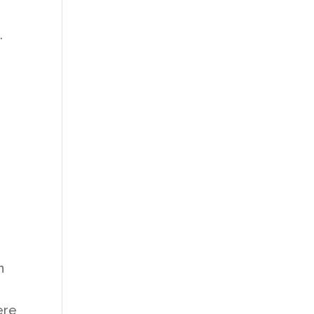
.
n
ere