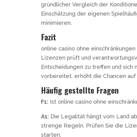
gründlicher Vergleich der Konditione
Einschätzung der eigenen Spielhäufi
minimieren.
Fazit
online casino ohne einschränkungen
Lizenzen prüft und verantwortungsvol
Entscheidungen zu treffen und sich 
vorbereitet, erhöht die Chancen au
Häufig gestellte Fragen
F1:
Ist online casino ohne einschrän
A1:
Die Legalität hängt vom Land ab
strenge Regeln. Prüfen Sie die Lize
starten.