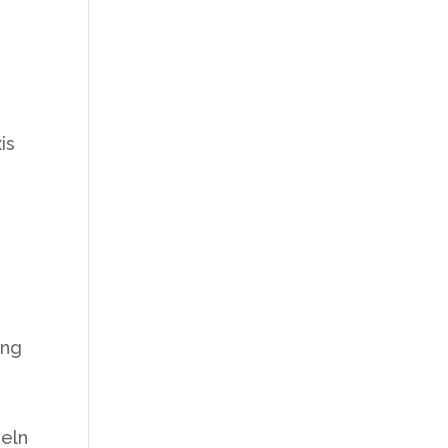
is
ung
geln