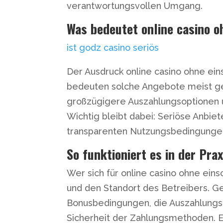
verantwortungsvollen Umgang.
Was bedeutet online casino 
ist godz casino seriös
Der Ausdruck online casino ohne eins
bedeuten solche Angebote meist ger
großzügigere Auszahlungsoptionen un
Wichtig bleibt dabei: Seriöse Anbiet
transparenten Nutzungsbedingunge
So funktioniert es in der Prax
Wer sich für online casino ohne eins
und den Standort des Betreibers. G
Bonusbedingungen, die Auszahlungsd
Sicherheit der Zahlungsmethoden. E