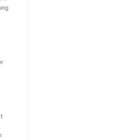
ung
er
rt
n