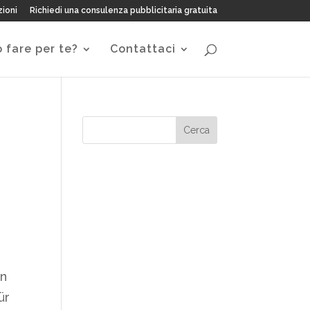
zioni
Richiedi una consulenza pubblicitaria gratuita
 fare per te?
Contattaci
en
ür