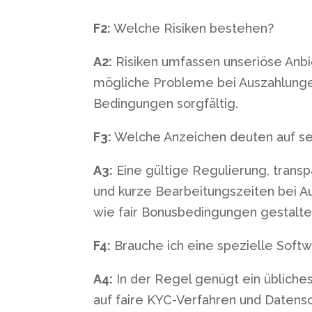
F2:
Welche Risiken bestehen?
A2:
Risiken umfassen unseriöse Anbi
mögliche Probleme bei Auszahlungen.
Bedingungen sorgfältig.
F3:
Welche Anzeichen deuten auf ser
A3:
Eine gültige Regulierung, tran
und kurze Bearbeitungszeiten bei Au
wie fair Bonusbedingungen gestaltet
F4:
Brauche ich eine spezielle Softwa
A4:
In der Regel genügt ein übliches 
auf faire KYC-Verfahren und Datensc