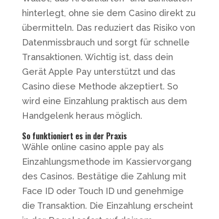
hinterlegt, ohne sie dem Casino direkt zu
übermitteln. Das reduziert das Risiko von
Datenmissbrauch und sorgt für schnelle
Transaktionen. Wichtig ist, dass dein
Gerät Apple Pay unterstützt und das
Casino diese Methode akzeptiert. So
wird eine Einzahlung praktisch aus dem
Handgelenk heraus möglich.
So funktioniert es in der Praxis
Wähle online casino apple pay als
Einzahlungsmethode im Kassiervorgang
des Casinos. Bestätige die Zahlung mit
Face ID oder Touch ID und genehmige
die Transaktion. Die Einzahlung erscheint