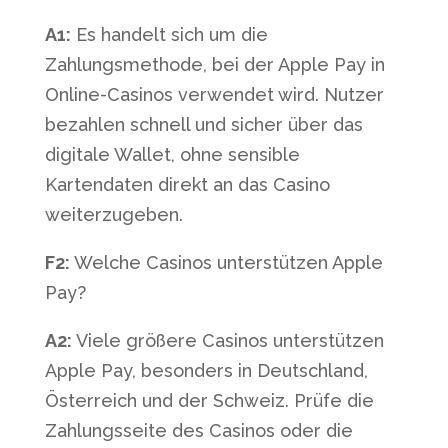
A1:
Es handelt sich um die
Zahlungsmethode, bei der Apple Pay in
Online-Casinos verwendet wird. Nutzer
bezahlen schnell und sicher über das
digitale Wallet, ohne sensible
Kartendaten direkt an das Casino
weiterzugeben.
F2:
Welche Casinos unterstützen Apple
Pay?
A2:
Viele größere Casinos unterstützen
Apple Pay, besonders in Deutschland,
Österreich und der Schweiz. Prüfe die
Zahlungsseite des Casinos oder die