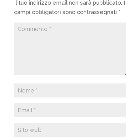
Il tuo indirizzo email non sarà pubblicato.
I
campi obbligatori sono contrassegnati
*