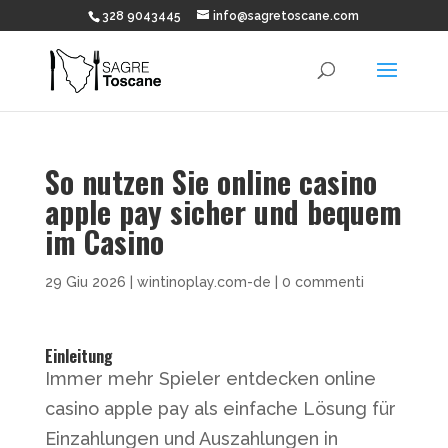
328 9043445
info@sagretoscane.com
So nutzen Sie online casino
apple pay sicher und bequem
im Casino
29 Giu 2026
|
wintinoplay.com-de
|
0 commenti
Einleitung
Immer mehr Spieler entdecken online
casino apple pay als einfache Lösung für
Einzahlungen und Auszahlungen in