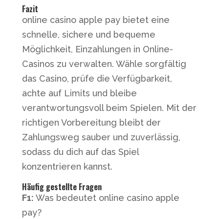
Fazit
online casino apple pay bietet eine
schnelle, sichere und bequeme
Möglichkeit, Einzahlungen in Online-
Casinos zu verwalten. Wähle sorgfältig
das Casino, prüfe die Verfügbarkeit,
achte auf Limits und bleibe
verantwortungsvoll beim Spielen. Mit der
richtigen Vorbereitung bleibt der
Zahlungsweg sauber und zuverlässig,
sodass du dich auf das Spiel
konzentrieren kannst.
Häufig gestellte Fragen
F1:
Was bedeutet online casino apple
pay?