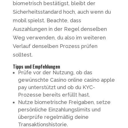
biometrisch bestätigst, bleibt der
Sicherheitsstandard hoch, auch wenn du
mobil spielst. Beachte, dass
Auszahlungen in der Regel denselben
Weg verwenden, du also im weiteren
Verlauf denselben Prozess prüfen
solltest.
Tipps und Empfehlungen
Prüfe vor der Nutzung, ob das
gewünschte Casino online casino apple
pay unterstützt und ob du KYC-
Prozesse bereits erfüllt hast.
Nutze biometrische Freigaben, setze
persönliche Einzahlungslimits und
überprüfe regelmäßig deine
Transaktionshistorie.