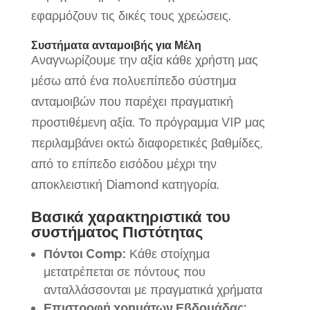
εφαρμόζουν τις δικές τους χρεώσεις.
Συστήματα ανταμοιβής για Μέλη
Αναγνωρίζουμε την αξία κάθε χρήστη μας
μέσω από ένα πολυεπίπεδο σύστημα
ανταμοιβών που παρέχει πραγματική
προστιθέμενη αξία. Το πρόγραμμα VIP μας
περιλαμβάνει οκτώ διαφορετικές βαθμίδες,
από το επίπεδο εισόδου μέχρι την
αποκλειστική Diamond κατηγορία.
Βασικά χαρακτηριστικά του
συστήματος Πιστότητας
Πόντοι Comp:
Κάθε στοίχημα
μετατρέπεται σε πόντους που
ανταλλάσσονται με πραγματικά χρήματα
Επιστροφή χρημάτων Εβδομάδας: