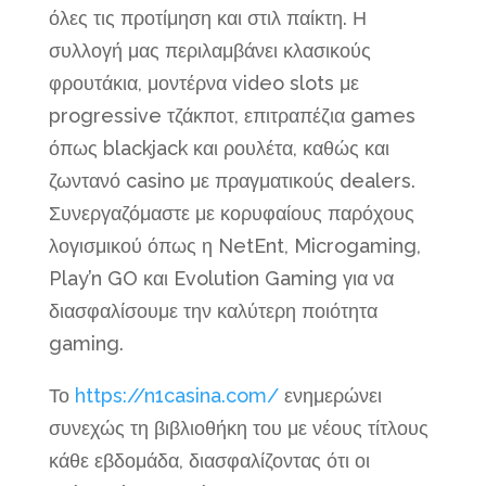
όλες τις προτίμηση και στιλ παίκτη. Η
συλλογή μας περιλαμβάνει κλασικούς
φρουτάκια, μοντέρνα video slots με
progressive τζάκποτ, επιτραπέζια games
όπως blackjack και ρουλέτα, καθώς και
ζωντανό casino με πραγματικούς dealers.
Συνεργαζόμαστε με κορυφαίους παρόχους
λογισμικού όπως η NetEnt, Microgaming,
Play’n GO και Evolution Gaming για να
διασφαλίσουμε την καλύτερη ποιότητα
gaming.
Το
https://n1casina.com/
ενημερώνει
συνεχώς τη βιβλιοθήκη του με νέους τίτλους
κάθε εβδομάδα, διασφαλίζοντας ότι οι