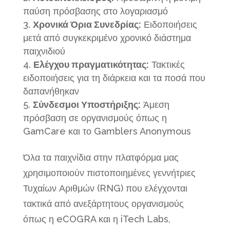
παύση πρόσβασης στο λογαριασμό
Χρονικά Όρια Συνεδρίας:
Ειδοποιήσεις
μετά από συγκεκριμένο χρονικό διάστημα
παιχνιδιού
Ελέγχου πραγματικότητας:
Τακτικές
ειδοποιήσεις για τη διάρκεια και τα ποσά που
δαπανήθηκαν
Σύνδεσμοι Υποστήριξης:
Άμεση
πρόσβαση σε οργανισμούς όπως η
GamCare και το Gamblers Anonymous
Όλα τα παιχνίδια στην πλατφόρμα μας
χρησιμοποιούν πιστοποιημένες γεννήτριες
Τυχαίων Αριθμών (RNG) που ελέγχονται
τακτικά από ανεξάρτητους οργανισμούς
όπως η eCOGRA και η iTech Labs,