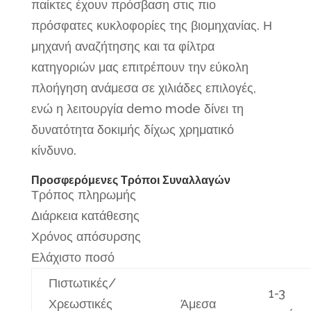
παίκτες έχουν πρόσβαση στις πιο
πρόσφατες κυκλοφορίες της βιομηχανίας. Η
μηχανή αναζήτησης και τα φίλτρα
κατηγοριών μας επιτρέπουν την εύκολη
πλοήγηση ανάμεσα σε χιλιάδες επιλογές,
ενώ η λειτουργία demo mode δίνει τη
δυνατότητα δοκιμής δίχως χρηματικό
κίνδυνο.
Προσφερόμενες Τρόποι Συναλλαγών
Τρόπος πληρωμής
Διάρκεια κατάθεσης
Χρόνος απόσυρσης
Ελάχιστο ποσό
Πιστωτικές/
1-3
Χρεωστικές
Άμεσα