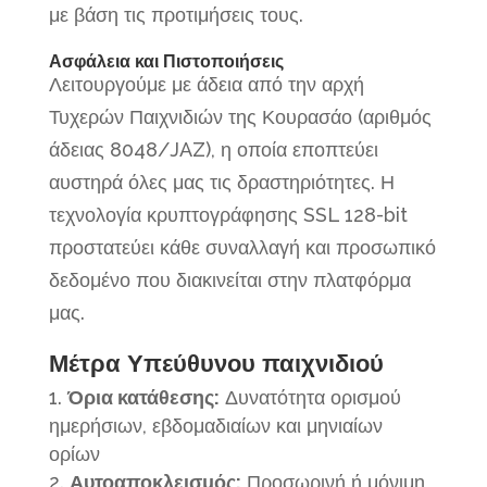
με βάση τις προτιμήσεις τους.
Ασφάλεια και Πιστοποιήσεις
Λειτουργούμε με άδεια από την αρχή
Τυχερών Παιχνιδιών της Κουρασάο (αριθμός
άδειας 8048/JAZ), η οποία εποπτεύει
αυστηρά όλες μας τις δραστηριότητες. Η
τεχνολογία κρυπτογράφησης SSL 128-bit
προστατεύει κάθε συναλλαγή και προσωπικό
δεδομένο που διακινείται στην πλατφόρμα
μας.
Μέτρα Υπεύθυνου παιχνιδιού
Όρια κατάθεσης:
Δυνατότητα ορισμού
ημερήσιων, εβδομαδιαίων και μηνιαίων
ορίων
Αυτοαποκλεισμός:
Προσωρινή ή μόνιμη